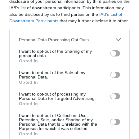
18.30 – 19.30:
(παράλληλα με τις παρουσιάσεις)
disclosure of your personal information by third parties on the
Εκπαιδευτικές δραστηριότητες για παιδιά στο
IAB’s list of downstream participants. This information may
προαύλιο του σχολείου
also be disclosed by us to third parties on the
IAB’s List of
Downstream Participants
that may further disclose it to other
19.00 – 20.00:
Οριγκάμι και θεατρικό παιχνίδι από την
third parties.
ομάδα “Δίχως Ωμέγα”, στο προαύλιο του σχολείου
20.00 – 20.30:
Δακτυλιώσεις νεοσσών πελαργών
Personal Data Processing Opt Outs
20.30 – 21.00:
Γνωριμία με τη Γυρτώνη και τις φωλιές
των πελαργών
I want to opt-out of the Sharing of my
21.00 – 23.00:
Μουσική με έντεχνο σχήμα στην πλατεία
personal data.
Opted In
του χωριού
I want to opt-out of the Sale of my
Δείτε την ανάρτηση του Δήμου Τεμπών για το 2ο
Personal Data.
Opted In
Φεστιβάλ Πελαργών:
I want to opt-out of processing my
Personal Data for Targeted Advertising.
Opted In
I want to opt-out of Collection, Use,
Retention, Sale, and/or Sharing of my
Personal Data that Is Unrelated with the
Purposes for which it was collected.
Opted In