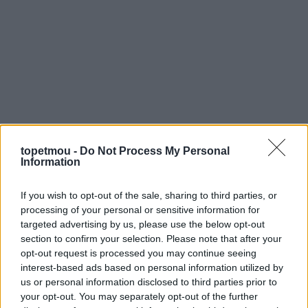
topetmou -
Do Not Process My Personal
Information
If you wish to opt-out of the sale, sharing to third parties, or
processing of your personal or sensitive information for
targeted advertising by us, please use the below opt-out
18.30 μ.μ. – 23.00 μ.μ. Γυρτώνη
section to confirm your selection. Please note that after your
Πρόγραμμα: 18.30 – 19.30
Παρουσιάσεις από
opt-out request is processed you may continue seeing
ερευνητές και επιστήμονες με θέμα τον ποταμό
interest-based ads based on personal information utilized by
Πηνειό, τη Γυρτώνη και το Λευκό Πελαργό, στο
us or personal information disclosed to third parties prior to
Δημοτικό Σχολείο
your opt-out. You may separately opt-out of the further