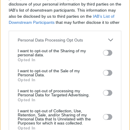
disclosure of your personal information by third parties on the
IAB’s list of downstream participants. This information may
Ένας από τους βασικότερους τρόπους για
also be disclosed by us to third parties on the
IAB’s List of
να φροντίσετε την υγεία και την ευεξία
Downstream Participants
that may further disclose it to other
του χνουδωτού σας φίλου, είναι
third parties.
προσέχοντας τη διατροφή του.
Personal Data Processing Opt Outs
I want to opt-out of the Sharing of my
personal data.
Opted In
I want to opt-out of the Sale of my
Personal Data.
Opted In
I want to opt-out of processing my
Personal Data for Targeted Advertising.
Opted In
I want to opt-out of Collection, Use,
Retention, Sale, and/or Sharing of my
Personal Data that Is Unrelated with the
Purposes for which it was collected.
Opted In