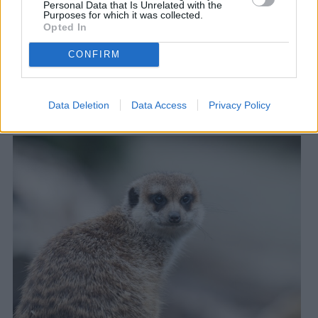
Personal Data that Is Unrelated with the
αμοιβαίος σεβασμός και η τήρηση της ιεραρχίας είναι
Purposes for which it was collected.
Opted In
απαραίτητα στοιχεία για την επιβίωση ολόκληρης της
ομάδας.
Εάν τώρα η προβληματική συμπεριφορά
CONFIRM
συνεχιστεί, ο λύκος μπορεί ακόμη και να εκδιωχθεί
από την αγέλη.
Data Deletion
Data Access
Privacy Policy
Σουρικάτες: Όλοι πρέπει να συνεργαστούν