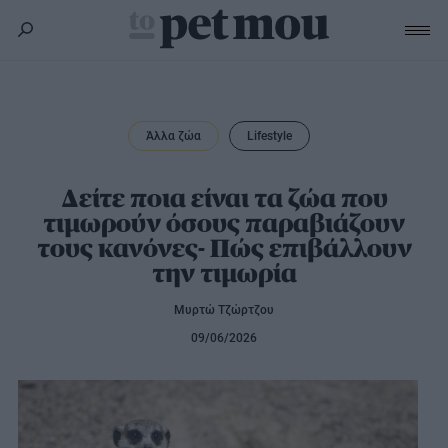
Σκύλος
Υγεία
Άλλα ζώα
Lifestyle
Γάτα
Διατροφή
Εκπαίδευση
Υγεία
Δείτε ποια είναι τα ζώα που
Άλλα κατοικίδια
τιμωρούν όσους παραβιάζουν
Lifestyle
Διατροφή
τους κανόνες- Πώς επιβάλλουν
Εκπαίδευση
Υγεία
Προϊόντα
την τιμωρία
Lifestyle
Διατροφή
Μυρτώ Τζώρτζου
Lifestyle
Αξεσουάρ
09/06/2026
Υγιεινή
Καλλωπισμός