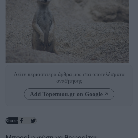
Photo: Shutterstock
Δείτε περισσότερα άρθρα μας
στα αποτελέσματα
αναζήτησης
Add Topetmou.gr on Google
Share
Μπορεί η φύση να θεωρείται