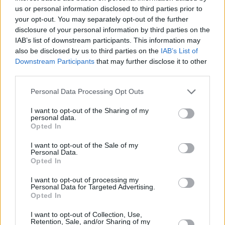
us or personal information disclosed to third parties prior to
your opt-out. You may separately opt-out of the further
disclosure of your personal information by third parties on the
IAB’s list of downstream participants. This information may
also be disclosed by us to third parties on the
IAB’s List of
Downstream Participants
that may further disclose it to other
third parties.
Personal Data Processing Opt Outs
Όταν ένας λύκος που είναι πιο κάτω στην ιεραρχία ή
I want to opt-out of the Sharing of my
είναι νεότερος σε ηλικία αμφισβητήσει την εξουσία
personal data.
των κυρίαρχων μελών ή αγνοήσει τους κανόνες της
Opted In
ομάδας, οι αρχηγοί της αγέλης παρεμβαίνουν. Η
I want to opt-out of the Sale of my
«τιμωρία» μπορεί να περιλαμβάνει ακινητοποίηση του
Personal Data.
παραβάτη στο έδαφος, δαγκώματα προειδοποιητικού
Opted In
χαρακτήρα ή προσωρινό αποκλεισμό από ομαδικές
δραστηριότητες.
I want to opt-out of processing my
Personal Data for Targeted Advertising.
Opted In
Αυτές οι ενέργειες δεν αποσκοπούν στην πρόκληση
σοβαρού τραυματισμού, αλλά στη διατήρηση της τάξης
I want to opt-out of Collection, Use,
Retention, Sale, and/or Sharing of my
και της συνοχής της αγέλης. Για τους λύκους,
ο