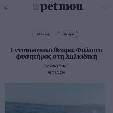
Σκύλος
Υγεία
Άλλα ζώα
Lifestyle
Γάτα
Διατροφή
Εκπαίδευση
Υγεία
Εντυπωσιακό θέαμα: Φάλαινα
Άλλα κατοικίδια
φυσητήρας στη Χαλκιδική
Lifestyle
Διατροφή
Εκπαίδευση
Υγεία
Αγγελική Μακρή
Προϊόντα
Lifestyle
Διατροφή
08/07/2026
Lifestyle
Αξεσουάρ
Υγιεινή
Καλλωπισμός