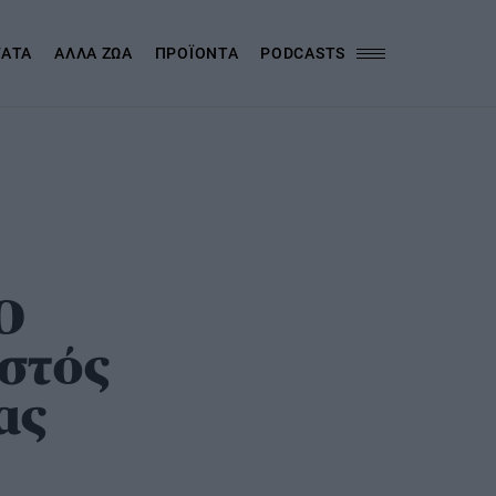
ΓΑΤΑ
ΑΛΛΑ ΖΩΑ
ΠΡΟΪΟΝΤΑ
PODCASTS
Ο
στός
ας