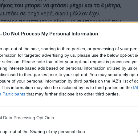
μήκος του μπορεί να φτάσει μέχρι και τα 4 μέτρα,
λυμπάει σε ρηχά νερά, αφού μάλλον έχει
κάποιες περιπτώσεις είναι μια συμπεριφορά που
μένος.
 -
Do Not Process My Personal Information
to opt-out of the sale, sharing to third parties, or processing of your per
formation for targeted advertising by us, please use the below opt-out s
r selection. Please note that after your opt-out request is processed y
eing interest-based ads based on personal information utilized by us or
disclosed to third parties prior to your opt-out. You may separately opt-
losure of your personal information by third parties on the IAB’s list of
. This information may also be disclosed by us to third parties on the
IA
Participants
that may further disclose it to other third parties.
l Data Processing Opt Outs
o opt-out of the Sharing of my personal data.