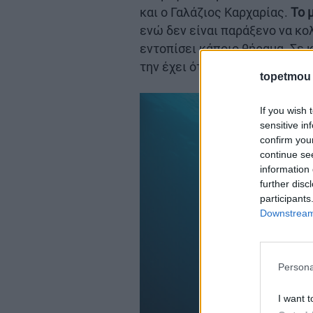
και ο Γαλάζιος Καρχαρίας.
Το 
ενώ δεν είναι παράξενο να κο
εντοπίσει κάποιο θήραμα. Σε 
την έχει όταν είναι τραυματισ
topetmou
If you wish 
sensitive in
confirm you
continue se
information 
further disc
participants
Downstream 
Persona
I want t