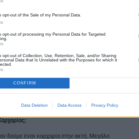
In
o opt-out of the Sale of my Personal Data.
In
to opt-out of processing my Personal Data for Targeted
ing.
.org, ο πληθυσμός του είδους έχει αξιολογηθεί
In
Μεσόγειο, από τη Διεθνή Ένωση για τη
o opt-out of Collection, Use, Retention, Sale, and/or Sharing
ε κύρια απειλή την αλίευση τους είδους.
ersonal Data that Is Unrelated with the Purposes for which it
εύεται από την εθνική και την ευρωπαϊκή
lected.
In
μπορεί να αλιευτεί και να πωληθεί.
Ωστόσο, η
ς της υποχρεώσεις, αλλά και υποχρεώσεις που
CONFIRM
σεις που έχει κυρώσει θα πρέπει να λάβει
 βελτίωση της κατάστασης του είδους στις
προς το παρόν δεν έχει πραγματοποιηθεί.
Data Deletion
Data Access
Privacy Policy
Καρχαρίας;
ταν δούμε έναν καρχαρία στην ακτή. Μεγάλο