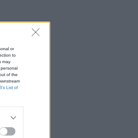
sonal or
ection to
ou may
 personal
out of the
 downstream
B’s List of