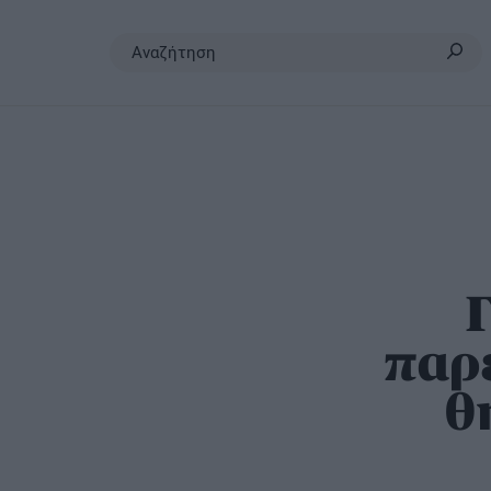
Σκύλος
Γάτα
Άλλα
Προϊόντα
ζώα
Υγεία
Υγεία
Αξεσουάρ
Υγεία
Διατροφή
Διατροφή
Υγιεινή
Διατροφή
Εκπαίδευση
Εκπαίδευση
Καλλωπισ
Lifestyle
Lifestyle
Lifestyle
παρ
θ