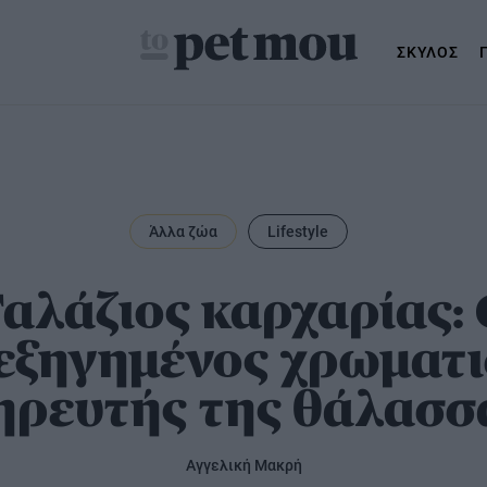
ΣΚΥΛΟΣ
Άλλα ζώα
Lifestyle
μός
Γαλάζιος καρχαρίας: 
εξηγημένος χρωματι
ηρευτής της θάλασσ
Αγγελική Μακρή