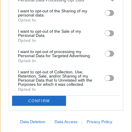
της. Είναι φυσιολογικό για μια θαλάσσια χελώνα να
φέρει επιβιωτικούς οργανισμούς (συνήθως
I want to opt-out of the Sharing of my
personal data.
αποτελούνται από φύκη και βαλάνους), αλλά συνήθως
Opted In
μια θαλάσσια χελώνα θα φροντίσει το καβούκι της
ξύνοντάς το κάτω από υφάλους. Η εικόνα στα αριστερά
I want to opt-out of the Sale of my
Personal Data.
δείχνει τον Προκόπη με σημάδια στο καβούκι του αφού
Opted In
το έχει ξύσει κάτω από βράχο. Με αυτόν τον τρόπο
διατηρούν το κέλυφός τους καθαρό, υγιές και
I want to opt-out of processing my
Personal Data for Targeted Advertising.
υδροδυναμικό.
Opted In
I want to opt-out of Collection, Use,
Retention, Sale, and/or Sharing of my
Personal Data that Is Unrelated with the
Purposes for which it was collected.
Opted In
CONFIRM
Data Deletion
Data Access
Privacy Policy