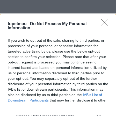
topetmou -
Do Not Process My Personal
Information
If you wish to opt-out of the sale, sharing to third parties, or
processing of your personal or sensitive information for
targeted advertising by us, please use the below opt-out
section to confirm your selection. Please note that after your
opt-out request is processed you may continue seeing
interest-based ads based on personal information utilized by
us or personal information disclosed to third parties prior to
your opt-out. You may separately opt-out of the further
Αν βρουν μια εξασθενημένη θαλάσσια χελώνα η οποία
disclosure of your personal information by third parties on the
δεν κινείται ή δεν καταδύεται, οι βάλανοι βρίσκουν την
IAB’s list of downstream participants. This information may
ευκαιρία να πολλαπλασιαστούν πολύ εύκολα.
also be disclosed by us to third parties on the
IAB’s List of
Downstream Participants
that may further disclose it to other
Όπως μας ενημερώνει o Σύλλογος “Προστασίας Άγριας
third parties.
Ζωής Νάξου”, μια ένδειξη της καλής υγείας μιας
θαλάσσιας χελώνας είναι η κατάσταση του καβουκιού
Personal Data Processing Opt Outs