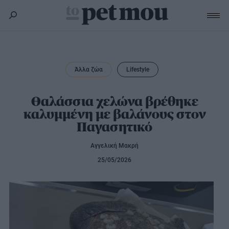
Σκύλος
Υγεία
Άλλα ζώα
Lifestyle
Γάτα
Διατροφή
Εκπαίδευση
Υγεία
Θαλάσσια χελώνα βρέθηκε
Άλλα κατοικίδια
καλυμμένη με βαλάνους στον
Lifestyle
Διατροφή
Παγασητικό
Εκπαίδευση
Υγεία
Προϊόντα
Lifestyle
Διατροφή
Αγγελική Μακρή
Lifestyle
Αξεσουάρ
25/05/2026
Υγιεινή
Καλλωπισμός