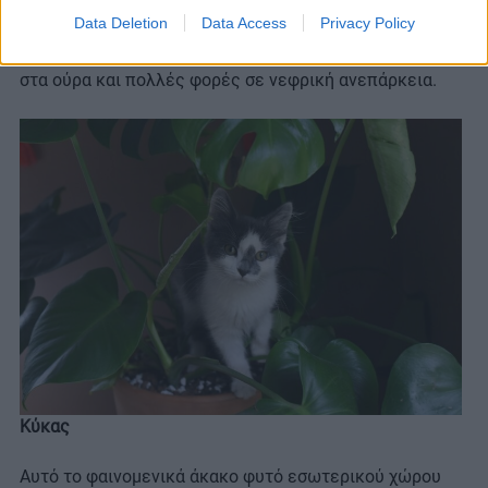
επικίνδυνο είναι για τις γάτες. Όλο το μέρος των
Data Deletion
Data Access
Privacy Policy
κρίνων είναι τοξικό, ακόμα και η γύρη τους. Η
κατανάλωσή τους οδηγεί σε εμετούς και διάρροια, αίμα
στα ούρα και πολλές φορές σε νεφρική ανεπάρκεια.
Κύκας
Αυτό το φαινομενικά άκακο φυτό εσωτερικού χώρου