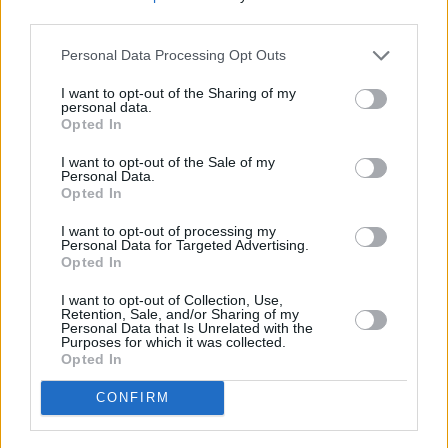
third parties.
Personal Data Processing Opt Outs
I want to opt-out of the Sharing of my
personal data.
Opted In
I want to opt-out of the Sale of my
Personal Data.
Opted In
Καλαγχόη
I want to opt-out of processing my
Personal Data for Targeted Advertising.
Αυτό το όμορφο, χρωματιστό φυτό είναι επιβλαβές για
Opted In
τις γάτες. Η κατάποση καλαγχόης προκαλεί
γαστρεντερικό ερεθισμό και αλλαγές στους
I want to opt-out of Collection, Use,
Retention, Sale, and/or Sharing of my
καρδιακούς παλμούς, οπότε καλό είναι να αποφεύγετε
Personal Data that Is Unrelated with the
να το έχετε σπίτι σας.
Purposes for which it was collected.
Opted In
Κρίνα
CONFIRM
Όσο ωραίο και αν είναι το συγκεκριμένο φυτό, τόσο