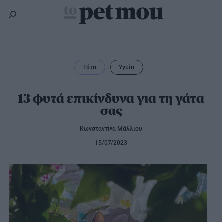
Σκύλος
Υγεία
Γάτα
Υγεία
Γάτα
Διατροφή
Εκπαίδευση
Υγεία
13 φυτά επικίνδυνα για τη γάτα
Άλλα κατοικίδια
σας
Lifestyle
Διατροφή
Εκπαίδευση
Υγεία
Κωνσταντίνα Μάλλιου
Προϊόντα
Lifestyle
Διατροφή
15/07/2023
Lifestyle
Αξεσουάρ
Υγιεινή
Καλλωπισμός