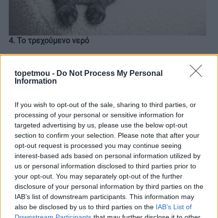
4. Το τρεχούμενο νερό
Πολλοί κηδεμόνες έχουν δει τη γάτα τους να
topetmou -
Do Not Process My Personal
προσπαθεί να πιει νερό απευθείας από τη βρύση. Αυτό
Information
δεν είναι τυχαίο, καθώς πολλές γάτες προτιμούν το
τρεχούμενο νερό από το στάσιμο, επειδή
το
If you wish to opt-out of the sale, sharing to third parties, or
αντιλαμβάνονται ως πιο φρέσκο και ασφαλές.
processing of your personal or sensitive information for
targeted advertising by us, please use the below opt-out
section to confirm your selection. Please note that after your
opt-out request is processed you may continue seeing
interest-based ads based on personal information utilized by
us or personal information disclosed to third parties prior to
your opt-out. You may separately opt-out of the further
disclosure of your personal information by third parties on the
IAB’s list of downstream participants. This information may
also be disclosed by us to third parties on the
IAB’s List of
Downstream Participants
that may further disclose it to other