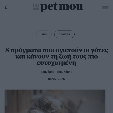
Σκύλος
Υγεία
Γάτα
Lifestyle
Γάτα
Διατροφή
Εκπαίδευση
Υγεία
8 πράγματα που αγαπούν οι γάτες
Άλλα κατοικίδια
και κάνουν τη ζωή τους πιο
Lifestyle
Διατροφή
ευτυχισμένη
Εκπαίδευση
Υγεία
Προϊόντα
Lifestyle
Διατροφή
Γρηγόρης Ταβουλάρης
Lifestyle
Αξεσουάρ
08/07/2026
Υγιεινή
Καλλωπισμός