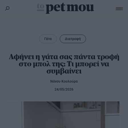
Σκύλος
Υγεία
Γάτα
Διατροφή
Γάτα
Διατροφή
Εκπαίδευση
Υγεία
Αφήνει η γάτα σας πάντα τροφή
Άλλα κατοικίδια
στο μπολ της; Τι μπορεί να
Lifestyle
Διατροφή
συμβαίνει
Εκπαίδευση
Υγεία
Προϊόντα
Lifestyle
Διατροφή
Νάνσυ Κουλούρα
Lifestyle
Αξεσουάρ
24/05/2026
Υγιεινή
Καλλωπισμός