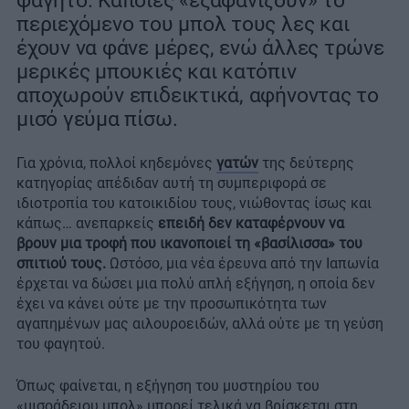
φαγητό. Κάποιες «εξαφανίζουν» το
περιεχόμενο του μπολ τους λες και
έχουν να φάνε μέρες, ενώ άλλες τρώνε
μερικές μπουκιές και κατόπιν
αποχωρούν επιδεικτικά, αφήνοντας το
μισό γεύμα πίσω.
Για χρόνια, πολλοί κηδεμόνες
γατών
της δεύτερης
κατηγορίας απέδιδαν αυτή τη συμπεριφορά σε
ιδιοτροπία του κατοικιδίου τους, νιώθοντας ίσως και
κάπως… ανεπαρκείς
επειδή δεν καταφέρνουν να
βρουν μια τροφή που ικανοποιεί τη «βασίλισσα» του
σπιτιού τους.
Ωστόσο, μια νέα έρευνα από την Ιαπωνία
έρχεται να δώσει μια πολύ απλή εξήγηση, η οποία δεν
έχει να κάνει ούτε με την προσωπικότητα των
αγαπημένων μας αιλουροειδών, αλλά ούτε με τη γεύση
του φαγητού.
Όπως φαίνεται, η εξήγηση του μυστηρίου του
«μισοάδειου μπολ» μπορεί τελικά να βρίσκεται στη