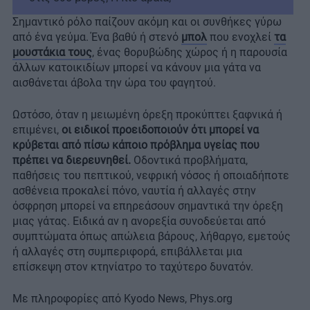
Σημαντικό ρόλο παίζουν ακόμη και οι συνθήκες γύρω
από ένα γεύμα. Ένα βαθύ ή στενό
μπολ
που ενοχλεί
τα
μουστάκια τους
, ένας θορυβώδης χώρος ή η παρουσία
άλλων κατοικιδίων μπορεί να κάνουν μια γάτα να
αισθάνεται άβολα την ώρα του φαγητού.
Ωστόσο, όταν η μειωμένη όρεξη προκύπτει ξαφνικά ή
επιμένει,
οι ειδικοί προειδοποιούν ότι μπορεί να
κρύβεται από πίσω κάποιο πρόβλημα υγείας που
πρέπει να διερευνηθεί.
Οδοντικά προβλήματα,
παθήσεις του πεπτικού, νεφρική νόσος ή οποιαδήποτε
ασθένεια προκαλεί πόνο, ναυτία ή αλλαγές στην
όσφρηση μπορεί να επηρεάσουν σημαντικά την όρεξη
μιας γάτας. Ειδικά αν η ανορεξία συνοδεύεται από
συμπτώματα όπως απώλεια βάρους, λήθαργο, εμετούς
ή αλλαγές στη συμπεριφορά, επιβάλλεται μια
επίσκεψη στον κτηνίατρο το ταχύτερο δυνατόν.
Με πληροφορίες από Kyodo News, Phys.org