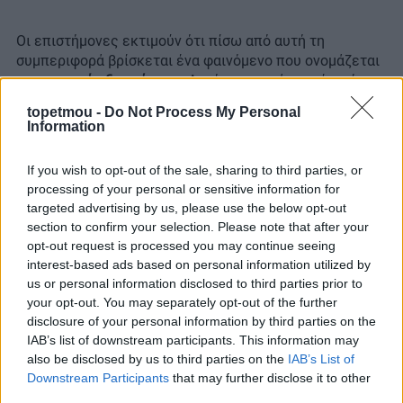
Οι επιστήμονες εκτιμούν ότι πίσω από αυτή τη
συμπεριφορά βρίσκεται ένα φαινόμενο που ονομάζεται
«οσφρητική εξοικείωση»
. Αυτό πρακτικά σημαίνει ότι,
όσο περισσότερο εκτίθεται μια γάτα στην ίδια μυρωδιά,
topetmou -
Do Not Process My Personal
τόσο μικρότερη είναι η ανταπόκρισή της σε αυτή.
Information
Αντίθετα, ένα νέο άρωμα επιφέρει μια μικρή
«επανεκκίνηση» της όρεξής της, ανεξάρτητα από το
If you wish to opt-out of the sale, sharing to third parties, or
πόσο χορτασμένη μπορεί να νιώθει.
processing of your personal or sensitive information for
targeted advertising by us, please use the below opt-out
Πέρα από την επιστημονική εξήγηση πίσω από τις
section to confirm your selection. Please note that after your
διατροφικές συνήθειες των αιλουροειδών, οι
opt-out request is processed you may continue seeing
ερευνητές εκτιμούν ότι τα ευρήματα της μελέτης θα
interest-based ads based on personal information utilized by
μπορούσαν να έχουν και πρακτική αξία για
us or personal information disclosed to third parties prior to
εκατομμύρια κηδεμόνες. Όπως σημειώνουν,
πρόκειται
your opt-out. You may separately opt-out of the further
για την πρώτη επιστημονική ένδειξη ότι η εξοικείωση
disclosure of your personal information by third parties on the
και η επαναδραστηριοποίηση μέσω της όσφρησης
IAB’s list of downstream participants. This information may
μπορεί να βρίσκονται πίσω από την προτίμηση των
also be disclosed by us to third parties on the
IAB’s List of
Downstream Participants
that may further disclose it to other
οικόσιτων γατών για συχνά, μικρά γεύματα μέσα στη
third parties.
μέρα.