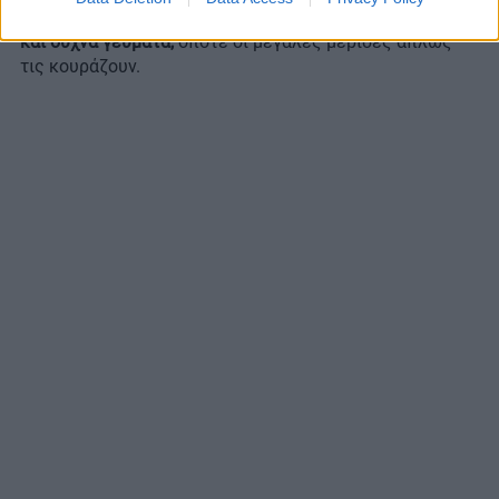
οι γάτες προτιμούν από τη φύση τους να τρώνε μικρά
και συχνά γεύματα,
οπότε οι μεγάλες μερίδες απλώς
τις κουράζουν.