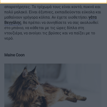
Η ομορφιά τους είναι εξωτική και σίγουρα δεν περνάνε
απαρατήρητες. Το τρίχωμά τους είναι κοντό, πυκνό και
πολύ μαλακό. Είναι έξυπνες, εκπαιδεύονται εύκολα και
μαθαίνουν γρήγορα κόλπα. Αν έχετε υιοθετήσει
γάτα
Βεγγάλης
, θα πρέπει να συνηθίσετε να σας ακολουθεί
στο μπάνιο, να κάθεται με τις ώρες δίπλα στη
ντουζιέρα, να ανοίγει τις βρύσες και να παίζει με το
νερό.
Maine Coon