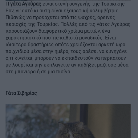
Η
γάτα Αγκύρας
είναι στενή συγγενής της Τούρκικης
Βαν, γι’ αυτό κι αυτή είναι εξαιρετική κολυμβήτρια.
Πιθανώς να προέρχεται από τις ψυχρές, ορεινές
περιοχές της Τουρκίας. Πολλές από τις γάτες Αγκύρας
παρουσιάζουν διαφορετικό χρώμα ματιών, ένα
χαρακτηριστικό που τις καθιστά μοναδικές. Είναι
ιδιαίτερα δραστήριες οπότε χρειάζονται αρκετή ώρα
παιχνιδιού μέσα στην ημέρα, τους αρέσει να κυνηγάνε
ό,τι κινείται, μπορούν να εκπαιδευτούν να περπατούν
με λουρί και μην εκπλαγείτε αν πηδήξει μαζί σας μέσα
στη μπανιέρα ή σε μια πισίνα.
Γάτα Σιβηρίας