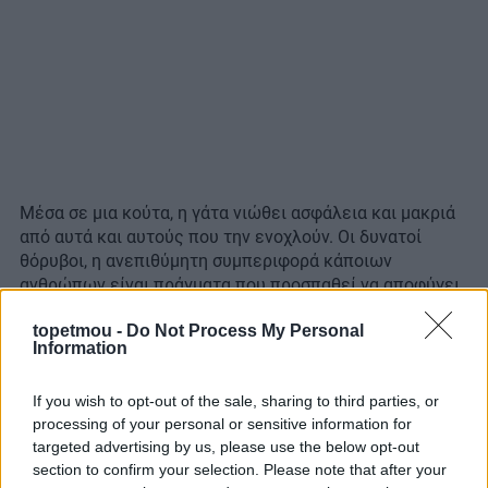
Μέσα σε μια κούτα, η γάτα νιώθει ασφάλεια και μακριά
από αυτά και αυτούς που την ενοχλούν. Οι δυνατοί
θόρυβοι, η ανεπιθύμητη συμπεριφορά κάποιων
ανθρώπων είναι πράγματα που προσπαθεί να αποφύγει
και δεν θα τα καταφέρει αν παραμείνει σε κοινή θέα. Ο
topetmou -
Do Not Process My Personal
μικρός χώρος της κούτας τής προσφέρει ασφάλεια,
Information
ησυχία και την ελευθερία να κάνει ό,τι θέλει,
μακριά
από τα αδιάκριτα βλέμματα.
Εξάλλου, τη μισή και
If you wish to opt-out of the sale, sharing to third parties, or
παραπάνω μέρα το πιο πιθανό είναι να κοιμάται.
processing of your personal or sensitive information for
targeted advertising by us, please use the below opt-out
3. Νιώθουν ζεστασιά
section to confirm your selection. Please note that after your