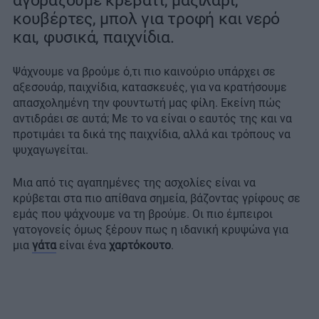
αγοράζουμε κρεβάτι, μαξιλάρι,
κουβέρτες, μπολ για τροφή και νερό
και, φυσικά, παιχνίδια.
Ψάχνουμε να βρούμε ό,τι πιο καινούριο υπάρχει σε
αξεσουάρ, παιχνίδια, κατασκευές, για να κρατήσουμε
απασχολημένη την φουντωτή μας φίλη. Εκείνη πώς
αντιδράει σε αυτά; Με το να είναι ο εαυτός της και να
προτιμάει τα δικά της παιχνίδια, αλλά και τρόπους να
ψυχαγωγείται.
Μια από τις αγαπημένες της ασχολίες είναι να
κρύβεται στα πιο απίθανα σημεία, βάζοντας γρίφους σε
εμάς που ψάχνουμε να τη βρούμε. Οι πιο έμπειροι
γατογονείς όμως ξέρουν πως η ιδανική κρυψώνα για
μια
γάτα
είναι ένα
χαρτόκουτο
.