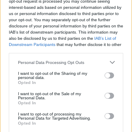
opt-out request is processed you may continue seeing
Η γάτα λατρεύει τις υψηλές θερμοκρασίες, εκτός όταν
interest-based ads based on personal information utilized by
έχει έξω καύσωνα. Η κούτα «κλειδώνει» τη θερμότητα
us or personal information disclosed to third parties prior to
και δημιουργεί μια μοναδική αίσθηση ζεστασιάς στο
your opt-out. You may separately opt-out of the further
ζωάκι, το οποίο κουλουριάζεται και απολαμβάνει τον
disclosure of your personal information by third parties on the
υπνάκο του. Άρα, δεν θα πρέπει να αγχωνόμαστε αν δεν
IAB’s list of downstream participants. This information may
έχει την αγαπημένη της κουβέρτα, αφού η κούτα την
also be disclosed by us to third parties on the
IAB’s List of
κρατάει μια χαρά στη σωστή θερμοκρασία.
Downstream Participants
that may further disclose it to other
third parties.
4. Είναι ένας τρόπος να μη νιώθουν άγχος
Personal Data Processing Opt Outs
Σύμφωνα με μια έρευνα που διεξήχθη στο
I want to opt-out of the Sharing of my
Πανεπιστήμιο της Ουτρέχτης, οι γάτες που
personal data.
Opted In
υιοθετήθηκαν από καταφύγια και είχαν άγχος, το
ξεπέρασαν πιο εύκολα, όταν οι κηδεμόνες τους τους
I want to opt-out of the Sale of my
πρόσφεραν κούτες για κρυψώνα. Όσες γάτες δεν είχαν
Personal Data.
κούτες
άργησαν να προσαρμοστούν
στο νέο τους σπίτι
Opted In
και επεδείκνυαν πιο επιθετική και νευρική
I want to opt-out of processing my
συμπεριφορά.
Personal Data for Targeted Advertising.
Opted In