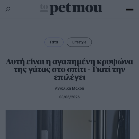
Σκύλος
Υγεία
Γάτα
Lifestyle
Γάτα
Διατροφή
Αυτή είναι η αγαπημένη κρυψώνα
Εκπαίδευση
Υγεία
Άλλα κατοικίδια
της γάτας στο σπίτι – Γιατί την
Lifestyle
Διατροφή
επιλέγει
Εκπαίδευση
Υγεία
Προϊόντα
Lifestyle
Διατροφή
Αγγελική Μακρή
Lifestyle
Αξεσουάρ
08/06/2026
Υγιεινή
Καλλωπισμός