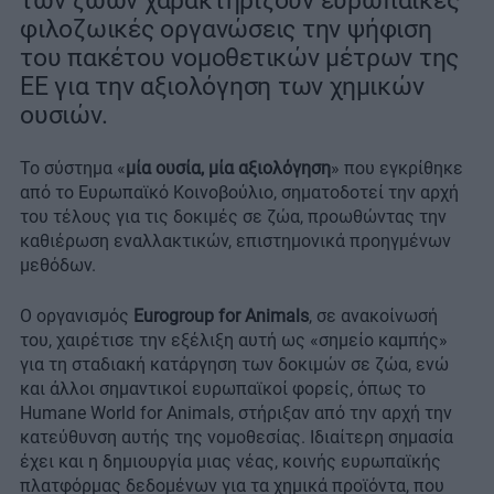
των ζώων χαρακτηρίζουν ευρωπαϊκές
φιλοζωικές οργανώσεις την ψήφιση
του πακέτου νομοθετικών μέτρων της
ΕΕ για την αξιολόγηση των χημικών
ουσιών.
Το σύστημα «
μία ουσία, μία αξιολόγηση
» που εγκρίθηκε
από το Ευρωπαϊκό Κοινοβούλιο, σηματοδοτεί την αρχή
του τέλους για τις δοκιμές σε ζώα, προωθώντας την
καθιέρωση εναλλακτικών, επιστημονικά προηγμένων
μεθόδων.
Ο οργανισμός
Eurogroup for Animals
, σε ανακοίνωσή
του, χαιρέτισε την εξέλιξη αυτή ως «σημείο καμπής»
για τη σταδιακή κατάργηση των δοκιμών σε ζώα, ενώ
και άλλοι σημαντικοί ευρωπαϊκοί φορείς, όπως το
Humane World for Animals, στήριξαν από την αρχή την
κατεύθυνση αυτής της νομοθεσίας. Ιδιαίτερη σημασία
έχει και η δημιουργία μιας νέας, κοινής ευρωπαϊκής
πλατφόρμας δεδομένων για τα χημικά προϊόντα, που