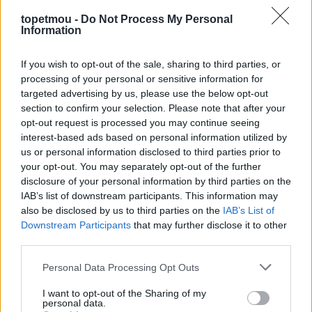
topetmou -
Do Not Process My Personal
Information
Στο ίδιο πνεύμα, ψηφίστηκαν και νέες τροπολογίες του
If you wish to opt-out of the sale, sharing to third parties, or
Ευρωπαϊκού Κοινοβουλίου σχετικά με την καλή
processing of your personal or sensitive information for
διαβίωση των
ζώων συντροφιάς
και την
targeted advertising by us, please use the below opt-out
ιχνηλασιμότητά τους. Οι διατάξεις αυτές στοχεύουν
section to confirm your selection. Please note that after your
στην καταπολέμηση του παράνομου εμπορίου και της
opt-out request is processed you may continue seeing
κακοποίησης, εξαιρώντας τις περιστασιακές δωρεές
interest-based ads based on personal information utilized by
μικρού αριθμού ζώων από ιδιώτες, διαχωρίζοντας
us or personal information disclosed to third parties prior to
μικρούς και μεγάλους εκτροφείς και μειώνοντας τη
your opt-out. You may separately opt-out of the further
γραφειοκρατία στην καταγραφή σκύλων και γατών που
disclosure of your personal information by third parties on the
εισέρχονται στην ΕΕ, ακόμη και από μη κτηνιάτρους,
IAB’s list of downstream participants. This information may
υπό προϋποθέσεις.
also be disclosed by us to third parties on the
IAB’s List of
Downstream Participants
that may further disclose it to other
Στο επίκεντρο αυτών των θετικών εξελίξεων
third parties.
βρίσκεται ο ευρωβουλευτής και εκπρόσωπος Τύπου
Personal Data Processing Opt Outs
της ευρωομάδας της Νέας Δημοκρατίας,
Δημήτρης
Τσιόδρας
, ο οποίος υπήρξε εισηγητής του
I want to opt-out of the Sharing of my
Κοινοβουλίου για τη νομοθετική δέσμη. Με τις
personal data.