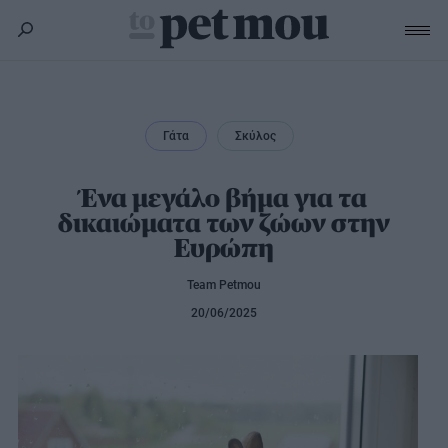
Σκύλος
Υγεία
Γάτα
Σκύλος
Γάτα
Διατροφή
Εκπαίδευση
Υγεία
Ένα μεγάλο βήμα για τα
Άλλα κατοικίδια
δικαιώματα των ζώων στην
Lifestyle
Διατροφή
Ευρώπη
Εκπαίδευση
Υγεία
Προϊόντα
Lifestyle
Διατροφή
Team Petmou
Lifestyle
Αξεσουάρ
20/06/2025
Υγιεινή
Καλλωπισμός