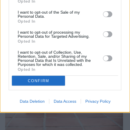
τροπολογίες που κατέθεσε και υποστήριξε, ενίσχυσε
Opted In
την υιοθέτηση μεθόδων δοκιμών χωρίς ζώα, όπως τα
I want to opt-out of the Sale of my
μοντέλα in vitro, τα εργαλεία in silico και άλλες
Personal Data.
τεχνολογικά εξελιγμένες λύσεις.
Opted In
I want to opt-out of processing my
Η συμβολή του θεωρείται καθοριστική από τις
Personal Data for Targeted Advertising.
φιλοζωικές οργανώσεις, που τονίζουν πως τέτοιες
Opted In
πρωτοβουλίες φέρνουν την Ευρώπη πιο κοντά σε ένα
I want to opt-out of Collection, Use,
μέλλον όπου τα ζώα δεν θα υποφέρουν στο όνομα της
Retention, Sale, and/or Sharing of my
επιστήμης και της ασφάλειας.
Personal Data that Is Unrelated with the
Purposes for which it was collected.
Opted In
CONFIRM
Data Deletion
Data Access
Privacy Policy