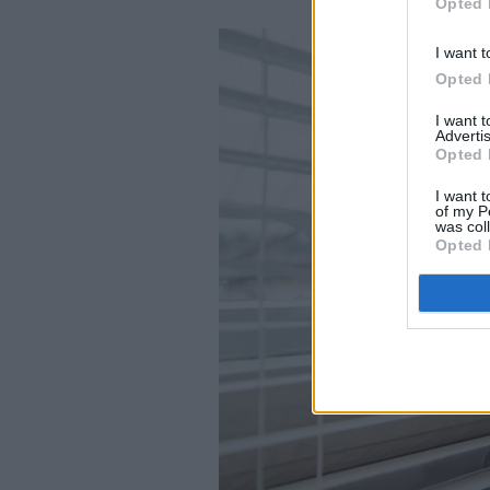
Opted 
I want t
Opted 
I want 
Advertis
Opted 
I want t
of my P
was col
Opted 