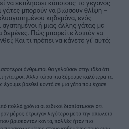
ρεί να εκπλήσσει κάποιους το γεγονός
οι γάτες μπορούν να βιώσουν θλίψη –
πολυαγαπημένου κηδεμόνα, ενός
 αγαπημένοι ή μιας άλλης γάτας με
ρα δεμένες. Πώς μπορείτε λοιπόν να
θεί; Και τι πρέπει να κάνετε γι’ αυτό;
ρισσότεροι άνθρωποι θα γελούσαν στην ιδέα ότι
 κτηνίατροι. Αλλά τώρα πια ξέρουμε καλύτερα τα
άς έχουμε βρεθεί κοντά σε μια γάτα που έχασε
από πολλά χρόνια οι ειδικοί διαπίστωσαν ότι
πήραν μέρος έτρωγαν λιγότερο μετά την απώλεια
που βρίσκονταν κοντά, πολλές ήταν πιο
 πιο προσκολλημένες στους κηδεμόνες τους ενώ