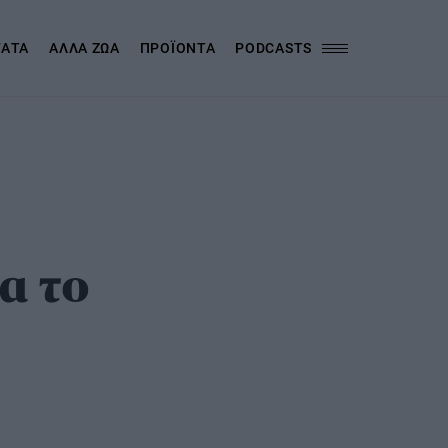
ΓΑΤΑ
ΑΛΛΑ ΖΩΑ
ΠΡΟΪΟΝΤΑ
PODCASTS
α το