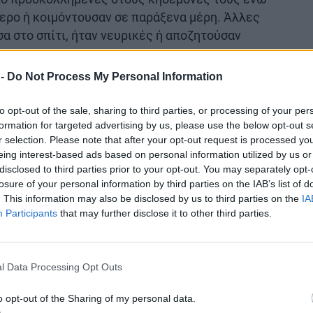
ερο ή κοιμόντουσαν σε παράξενα μέρη. Άλλες
σα στο σπίτι, ήταν νευρικές ή αποζητούσαν
 -
Do Not Process My Personal Information
ουσίασαν τέσσερις ή περισσότερες αλλαγές μετά
ηδεμόνα ή ζώου, αυτό υποδηλώνει ότι δεν
to opt-out of the sale, sharing to third parties, or processing of your per
ση.
formation for targeted advertising by us, please use the below opt-out s
r selection. Please note that after your opt-out request is processed y
eing interest-based ads based on personal information utilized by us or
δικοί και έχει ιδιαίτερο ενδιαφέρον είναι ότι
disclosed to third parties prior to your opt-out. You may separately opt-
ύτε θρηνούν σε όλες τις περιπτώσεις απώλειας.
losure of your personal information by third parties on the IAB’s list of
ή από την άλλη. Ορισμένες γάτες (συνήθως
. This information may also be disclosed by us to third parties on the
IA
χουν πολύ στενούς δεσμούς μεταξύ τους, ενώ
Participants
that may further disclose it to other third parties.
αι” τη συμβίωση. Αν χάσετε μια δυναμική και με
ι πίσω μια άλλη ντροπαλή ή πιο συναισθηματική,
l Data Processing Opt Outs
ε ακόμη και μια μικρή αλλαγή της
επηρεάσει ο θάνατος της πρώτης γιατί πιθανόν
o opt-out of the Sharing of my personal data.
ίνη.