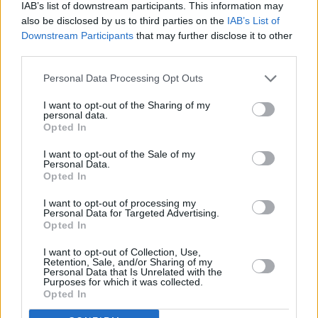
IAB’s list of downstream participants. This information may
αγαπημένη σας γατούλα θα συγχωρέσει τα ατοπήματά
also be disclosed by us to third parties on the
IAB’s List of
σας. Βεβαιωθείτε ότι της δίνετε την ευκαιρία να παίξει
Downstream Participants
that may further disclose it to other
μαζί σας και να περάσει καλά δίνοντάς της τη λιχουδιά
third parties.
της. Ο χρόνος που περνάτε μαζί πρέπει να είναι
ποιοτικός και να τον ευχαριστιέστε και οι δύο.
Personal Data Processing Opt Outs
5. Σεβαστείτε τον προσωπικό της χώρο – μην
I want to opt-out of the Sharing of my
personal data.
απαιτήσετε αμέσως αγκαλιές και φιλιά
Opted In
Οι γάτες δίνουν μεγάλη σημασία στον προσωπικό τους
I want to opt-out of the Sale of my
Personal Data.
χώρο και στα όρια που θέτουν. Γι’ αυτό, είναι σημαντικό
Opted In
να μην πιέσετε τη γάτα σας να σας γεμίσει κατευθείαν
αγκαλιές και φιλιά μετά το πάτημα της ουράς της.
I want to opt-out of processing my
Personal Data for Targeted Advertising.
Καμία γάτα δεν εκτιμά τις παραβιάσεις του
Opted In
προσωπικού της χώρου. Γι’ αυτό, περιμένετε να νιώσει
εκείνη έτοιμη για αγκαλιές, και να έρθει να σας τις
I want to opt-out of Collection, Use,
ζητήσει η ίδια πριν τη χαϊδέψετε.
Retention, Sale, and/or Sharing of my
Personal Data that Is Unrelated with the
Purposes for which it was collected.
Opted In