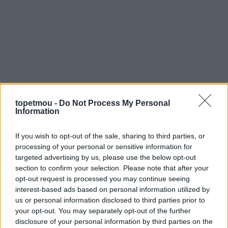
Το αργό κλείσιμο των ματιών είναι ο τρόπος για τη
γάτα σας να σας δείξει ότι σας εμπιστεύεται και νιώθει
topetmou -
Do Not Process My Personal
ασφαλής μαζί σας. Το να απευθύνετε αυτή τη
Information
συμπεριφορά στη γάτα σας θα της δείξει ότι νιώθετε
ασφαλής μαζί της και ίσως την κάνει να χαλαρώσει
If you wish to opt-out of the sale, sharing to third parties, or
περισσότερο.
processing of your personal or sensitive information for
targeted advertising by us, please use the below opt-out
4. Προσφέρετέ της λιχουδιές και παιχνίδια
section to confirm your selection. Please note that after your
opt-out request is processed you may continue seeing
Εντάξει, ας παραδεχτούμε ότι εδώ σας λέμε χωρίς
interest-based ads based on personal information utilized by
us or personal information disclosed to third parties prior to
ντροπή να δωροδοκήσετε τη γάτα σας. Προσφέρετέ
your opt-out. You may separately opt-out of the further
της μια νόστιμη λιχουδιά και το αγαπημένο της παιχνίδι
disclosure of your personal information by third parties on the
ως κλαδί ελιάς, και το πιθανότερο είναι ότι η