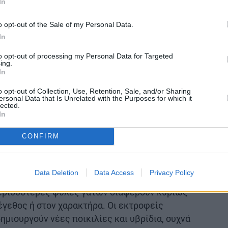
In
o opt-out of the Sale of my Personal Data.
In
to opt-out of processing my Personal Data for Targeted
ing.
In
o opt-out of Collection, Use, Retention, Sale, and/or Sharing
ersonal Data that Is Unrelated with the Purposes for which it
Ragdoll, οι γάτες Βιρμανίας, οι σγουρότριχες Ρεξ
lected.
ες Sphinx, εμφανίστηκαν αρκετά πρόσφατα.
In
 έχουν πιο μακρά ιστορία (που ξεκινά τον 17ο
CONFIRM
λά εξακολουθούν να θεωρούνται αρκετά νεαρές
 σκύλων.
Data Deletion
Data Access
Privacy Policy
 έχουν ξεκάθαρες διαφορές στη συμπεριφορά
περισσότερες φυλές γατών διαφέρουν κυρίως
μέγεθος ή στον χαρακτήρα. Οι εκτροφείς
ημιουργούν νέες ποικιλίες και υβρίδια, συχνά