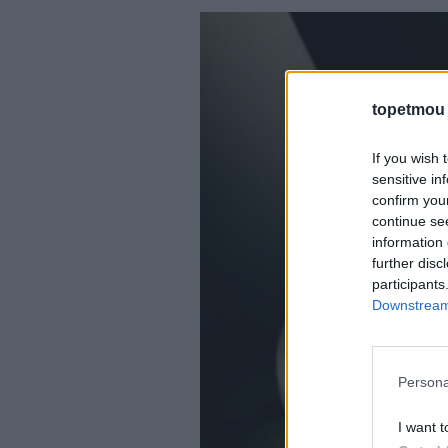
topetmou
If you wish 
sensitive in
confirm you
continue se
information 
further disc
participants
Downstream 
Persona
I want t