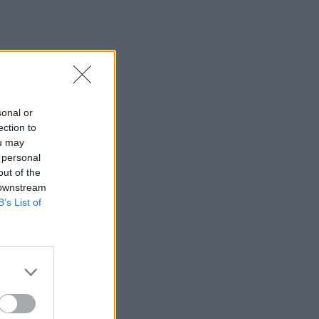
sonal or
ection to
ou may
 personal
out of the
 downstream
B’s List of