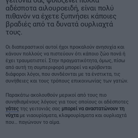
γειτονιά σας φιλοξενεί πολλά
αδέσποτα αιλουροειδή, είναι πολύ
πιθανόν να έχετε ξυπνήσει κάποιες
βραδιές από τα δυνατά ουρλιαχτά
τους.
Οι διαπεραστικοί αυτοί ήχοι προκαλούν ανησυχία και
κάνουν πολλούς να πιστεύουν ότι κάποιο ζώο πονά ή
έχει τραυματιστεί. Στην πραγματικότητα, όμως, πίσω
από αυτή τη συμπεριφορά μπορεί να κρύβονται
διάφοροι λόγοι, που συνδέονται με τα ένστικτα, τις
συνήθειες και τους τρόπους επικοινωνίας των γατών.
Παρακάτω ακολουθούν μερικοί από τους πιο
συνηθισμένους λόγους για τους οποίους οι αδέσποτες
γάτες
της γειτονιάς σας
μπορεί να αναστατώνουν τη
νύχτα
με νιαουρίσματα, κλαψουρίσματα και ουρλιαχτά
που… παγώνουν το αίμα.