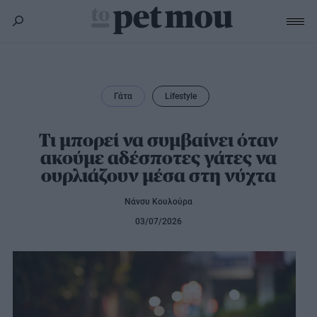
Σκύλος
Υγεία
Γάτα
Lifestyle
Γάτα
Διατροφή
Εκπαίδευση
Υγεία
Τι μπορεί να συμβαίνει όταν
Άλλα κατοικίδια
ακούμε αδέσποτες γάτες να
Lifestyle
Διατροφή
ουρλιάζουν μέσα στη νύχτα
Εκπαίδευση
Υγεία
Προϊόντα
Lifestyle
Διατροφή
Νάνσυ Κουλούρα
Lifestyle
Αξεσουάρ
03/07/2026
Υγιεινή
Καλλωπισμός