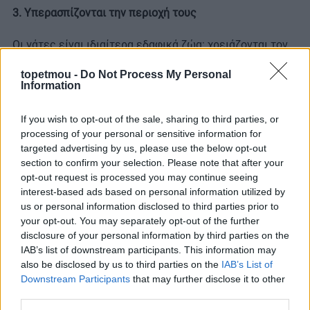
3. Υπερασπίζονται την περιοχή τους
Οι γάτες είναι ιδιαίτερα εδαφικά ζώα: χρειάζονται τον
δικό τους χώρο για να αισθάνονται ασφαλείς και συχνά
topetmou -
Do Not Process My Personal
τον οριοθετούν και τον υπερασπίζονται. Στην
Information
περίπτωση των αδέσποτων, η περιοχή που θεωρούν
δική τους μπορεί να είναι αρκετά μεγάλη και η
If you wish to opt-out of the sale, sharing to third parties, or
παρουσία ενός εισβολέα αρκεί για να προκαλέσει
processing of your personal or sensitive information for
έντονες διαμάχες. Πριν ξεσπάσει ένας καβγάς
targeted advertising by us, please use the below opt-out
προηγείται συνήθως μια
έντονη αντιπαράθεση με
section to confirm your selection. Please note that after your
απειλητικά γρυλίσματα και συριστικούς ήχους,
καθώς
opt-out request is processed you may continue seeing
κάθε ζώο προσπαθεί να εκφοβίσει τον αντίπαλό του.
interest-based ads based on personal information utilized by
Αν καμία πλευρά δεν υποχωρήσει, η ένταση
us or personal information disclosed to third parties prior to
κλιμακώνεται και τα πράγματα μπορεί να αγριέψουν
your opt-out. You may separately opt-out of the further
πολύ, ιδιαίτερα όταν διακυβεύονται πολύτιμοι πόροι
disclosure of your personal information by third parties on the
όπως τροφή, καταφύγιο ή ασφαλές σημείο ανάπαυσης.
IAB’s list of downstream participants. This information may
also be disclosed by us to third parties on the
IAB’s List of
4. Πεινούν ή διψούν
Downstream Participants
that may further disclose it to other
third parties.
Η εύρεση επαρκούς τροφής και καθαρού νερού στον