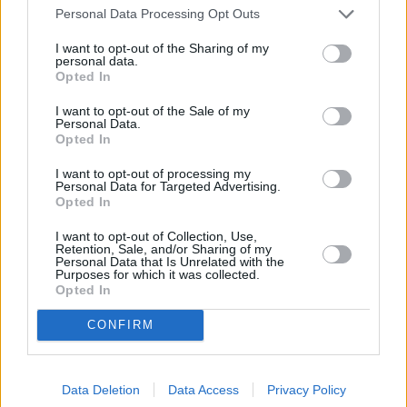
Personal Data Processing Opt Outs
δρόμο δεν είναι ποτέ εγγυημένη για τις αδέσποτες
γάτες. Παρόλο που είναι ιδιαίτερα προσαρμοστικά ζώα
I want to opt-out of the Sharing of my
και επιλέγουν περιοχές με πρόσβαση σε σκουπίδια ή
personal data.
μικρά ζώα που μπορεί να κυνηγήσουν, συχνά
μένουν
Opted In
αρκετές ώρες ή και μέρες νηστικές ή διψασμένες
,
I want to opt-out of the Sale of my
όταν η τύχη δεν τις ευνοεί. Σε αυτές τις περιπτώσεις
Personal Data.
μπορεί να γίνουν αρκετά πιο θορυβώδεις,
Opted In
νιαουρίζοντας επίμονα με την ελπίδα ότι θα τραβήξουν
I want to opt-out of processing my
την προσοχή κάποιου ανθρώπου που θα τις ταΐσει ή θα
Personal Data for Targeted Advertising.
τους προσφέρει νερό, ειδικά αν αυτό έχει ξανασυμβεί
Opted In
στο παρελθόν.
I want to opt-out of Collection, Use,
Retention, Sale, and/or Sharing of my
5. Είναι άρρωστες ή πονούν
Personal Data that Is Unrelated with the
Purposes for which it was collected.
Opted In
CONFIRM
Data Deletion
Data Access
Privacy Policy