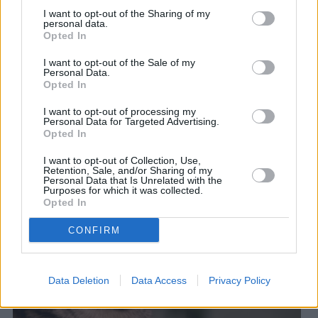
– Κρίσεις
I want to opt-out of the Sharing of my
personal data.
Αν η γάτα σας έχει ΣΥΓ, μπορεί να αρχίσει να γλείφεται
Opted In
και να μασάει το σώμα της σε υπερβολικό βαθμό όταν
I want to opt-out of the Sale of my
τη χαϊδεύετε χαμηλά στην πλάτη, ή μπορεί να κουνά
Personal Data.
θυμωμένα την ουρά της και να της επιτίθεται. Σε
Opted In
ακραίες περιπτώσεις, κάποιες γάτες μπορεί να
εμφανίσουν κρίσεις όπως είναι οι επιληπτικές.
I want to opt-out of processing my
Personal Data for Targeted Advertising.
Opted In
I want to opt-out of Collection, Use,
Retention, Sale, and/or Sharing of my
Personal Data that Is Unrelated with the
Purposes for which it was collected.
Opted In
CONFIRM
Data Deletion
Data Access
Privacy Policy