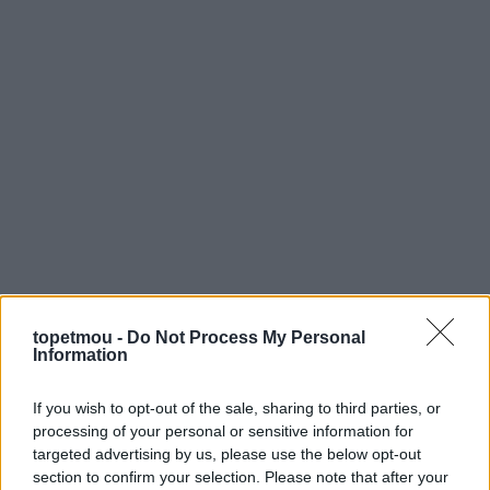
topetmou -
Do Not Process My Personal
Information
Εξίσου σημαντική είναι και η δημιουργία μιας σταθερής
βραδινής ρουτίνας. Οι γάτες αισθάνονται μεγαλύτερη
If you wish to opt-out of the sale, sharing to third parties, or
ασφάλεια όταν μπορούν να προβλέψουν τι πρόκειται
processing of your personal or sensitive information for
να συμβεί. Όταν κάθε βράδυ ακολουθείται περίπου το
targeted advertising by us, please use the below opt-out
ίδιο πρόγραμμα, το γατάκι
αρχίζει να αντιλαμβάνεται
section to confirm your selection. Please note that after your
ότι μετά από συγκεκριμένες δραστηριότητες