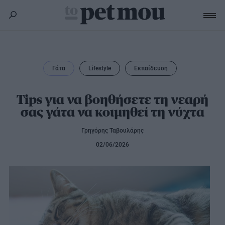
Σκύλος
Υγεία
Γάτα
Lifestyle
Εκπαίδευση
Γάτα
Διατροφή
Εκπαίδευση
Υγεία
Tips για να βοηθήσετε τη νεαρή
Άλλα κατοικίδια
σας γάτα να κοιμηθεί τη νύχτα
Lifestyle
Διατροφή
Εκπαίδευση
Υγεία
Γρηγόρης Ταβουλάρης
Προϊόντα
Lifestyle
Διατροφή
02/06/2026
Lifestyle
Αξεσουάρ
Υγιεινή
Καλλωπισμός