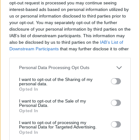
opt-out request is processed you may continue seeing
ακολουθούν ηρεμία και ύπνος
. Αυτή η συνέπεια βοηθά
interest-based ads based on personal information utilized by
σημαντικά στη διαμόρφωση της συμπεριφοράς του.
us or personal information disclosed to third parties prior to
your opt-out. You may separately opt-out of the further
Δημιουργήστε της έναν ήσυχο και ασφαλή χώρο
disclosure of your personal information by third parties on the
IAB’s list of downstream participants. This information may
Παράλληλα χρειάζεται να φροντίσετε ώστε να
also be disclosed by us to third parties on the
IAB’s List of
διαθέτει έναν ήρεμο και άνετο χώρο για να κοιμάται.
Downstream Participants
that may further disclose it to other
Ένα ζεστό και άνετο κρεβατάκι,
τοποθετημένο σε
third parties.
ήσυχο σημείο του σπιτιού
, μακριά από θορύβους και
Personal Data Processing Opt Outs
έντονη κίνηση, μπορεί να γίνει το ασφαλές της
“καταφύγιο”. Πολλά γατάκια προτιμούν επίσης ψηλά
I want to opt-out of the Sharing of my
σημεία
, καθώς εκεί αισθάνονται μεγαλύτερη ασφάλεια
personal data.
και έχουν καλύτερο έλεγχο του χώρου. Επιπλέον η
Opted In
παρουσία μιας μαλακής κουβέρτας ή ενός ρούχου με
I want to opt-out of the Sale of my
τη μυρωδιά μας συχνά τα βοηθά να χαλαρώσουν πιο
Personal Data.
εύκολα.
Opted In
I want to opt-out of processing my
Μην επιβραβεύετε την ανησυχία της
Personal Data for Targeted Advertising.
Opted In
Ένα συχνό λάθος είναι ότι οι άνθρωποι, μέσα στην