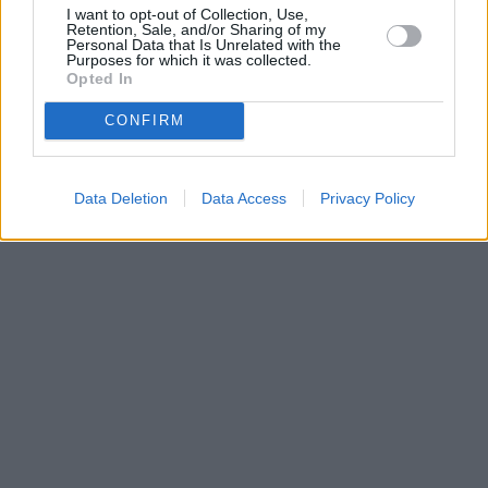
I want to opt-out of Collection, Use,
κούραση ή την αγωνία τους, ανταποκρίνονται κάθε
Retention, Sale, and/or Sharing of my
φορά που το γατάκι ζητά προσοχή μέσα στη νύχτα.
Personal Data that Is Unrelated with the
Purposes for which it was collected.
Όμως ακόμα και η επίπληξη μπορεί να λειτουργήσει
Opted In
σαν επιβράβευση, αφού η γάτα αντιλαμβάνεται ότι
κατάφερε να προκαλέσει αλληλεπίδραση. Αυτό
δεν
CONFIRM
σημαίνει ότι πρέπει να αγνοούμε τις ανάγκες της
, αλλά
ότι χρειάζεται σταθερότητα και ψυχραιμία ώστε να μην
ενισχύεται άθελά μας η υπερδιέγερσή της τις ώρες
Data Deletion
Data Access
Privacy Policy
που θέλουμε να ξεκουραστούμε.