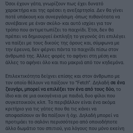
Όσοι έχουν γάτα, γνωρίζουν πως έχει δυνατό
χαρακτήρα και της αρέσει η ανεξαρτησία. Δεν θα γίνει
ποτέ υπάκουη και συνεργάσιμη -όπως πιθανότατα να
συνέβαινε με έναν σκύλο- και αυτό ισχύει για τον
τρόπο που αντιμετωπίζει το παιχνίδι. Έτσι, δεν θα
πρέπει να δημιουργεί έκπληξη το γεγονός ότι επιλέγει
να παίξει με τους δικούς της όρους και, σύμφωνα με
την έρευνα, δεν φέρνει πάντα το παιχνίδι πίσω στον
άνθρωπό της. Άλλες φορές το αφήνει στη μέση και
άλλες το αφήνει όλο και πιο μακριά από τον κηδεμόνα.
Επιλεκτικότητα δείχνει επίσης και στον άνθρωπο με
τον οποίο θέλουν να παίξουν το “Fetch”. Δηλαδή
σε ένα
ζευγάρι, μπορεί να επιλέξει τον ένα από τους δύο,
το
ίδιο και σε μια οικογένεια με παιδιά, δυο φίλοι που
συγκατοικούν, κλπ. Το περιβάλλον είναι ένα ακόμα
κριτήριο για τις γάτες που θα τις κάνει να
αποφασίσουν αν θα παίξουν ή όχι. Δηλαδή μπορεί να
προτιμάει το σαλόνι περισσότερο από οποιοδήποτε
άλλο δωμάτιο του σπιτιού, για λόγους που μόνο εκείνη