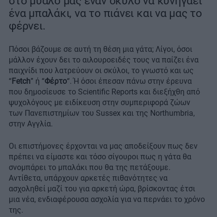
στο μυαλό μας έναν σκύλο να κυνηγάει
ένα μπαλάκι, να το πιάνει και να μας το
φέρνει.
Πόσοι βάζουμε σε αυτή τη θέση μια γάτα; Λίγοι, όσοι
μάλλον έχουν δει το αιλουροειδές τους να παίζει ένα
παιχνίδι που λατρεύουν οι σκύλοι, το γνωστό και ως
“
Fetch
” ή “
Φέρτο
“. Ή όσοι έπεσαν πάνω στην έρευνα
που δημοσίευσε το Scientific Reports και διεξήχθη από
ψυχολόγους με ειδίκευση στην συμπεριφορά ζώων
των Πανεπιστημίων του Sussex και της Northumbria,
στην Αγγλία.
Οι επιστήμονες έρχονται να μας αποδείξουν πως δεν
πρέπει να είμαστε και τόσο σίγουροι πως η γάτα θα
σνομπάρει το μπαλάκι που θα της πετάξουμε.
Αντίθετα, υπάρχουν αρκετές πιθανότητες να
ασχοληθεί μαζί του για αρκετή ώρα, βρίσκοντας έτσι
μια νέα, ενδιαφέρουσα ασχολία για να περνάει το χρόνο
της.