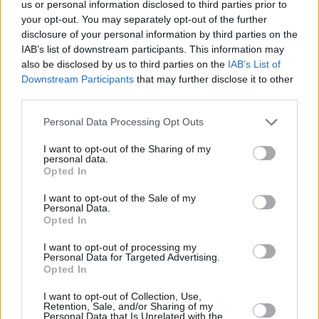
us or personal information disclosed to third parties prior to
your opt-out. You may separately opt-out of the further
disclosure of your personal information by third parties on the
IAB’s list of downstream participants. This information may
also be disclosed by us to third parties on the
IAB’s List of
Downstream Participants
that may further disclose it to other
third parties.
Αν και ορισμένες φυλές σκύλων είναι πιο αγαπησιάρες
και διαχυτικές από άλλες, εντούτοις ο τρόπος με τον
Personal Data Processing Opt Outs
οποίο ένας σκύλος δείχνει την αγάπη του μπορεί να
επηρεάζεται από τις συνήθειες του κηδεμόνα του.
I want to opt-out of the Sharing of my
personal data.
Opted In
Η πιστοποιημένη επαγγελματίας εκπαιδεύτρια σκύλων
Nicole Ellis από το Λος Άντζελες αναφέρει στο Bustle:
I want to opt-out of the Sale of my
«Εμείς οι άνθρωποι εκφράζουμε την αγάπη μας με
Personal Data.
Opted In
διαφορετικούς τρόπους- κάποιοι είμαστε πιο
εκδηλωτικοί, κάποιοι λιγότερο. Τα ζώα μας συχνά
I want to opt-out of processing my
υιοθετούν παρόμοιες συνήθειες στο πώς δείχνουν την
Personal Data for Targeted Advertising.
τρυφερότητά τους
– από το να μένουν σε απόσταση και
Opted In
να κουνάνε απλώς την ουρά τους, μέχρι το να ζητούν
I want to opt-out of Collection, Use,
αγκαλιές και φιλιά. Ο σκύλος μας μπορεί να αγαπά
Retention, Sale, and/or Sharing of my
τόσο πολύ τις αγκαλιές, επειδή τις έχει συνηθίσει. Αν,
Personal Data that Is Unrelated with the