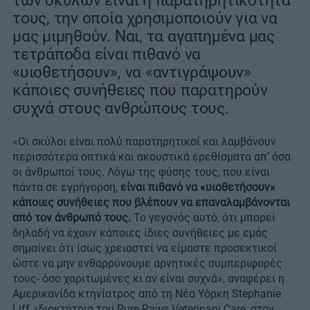
των σκύλων είναι η παρατηρητικότητά
τους, την οποία χρησιμοποιούν για να
μας μιμηθούν. Ναι, τα αγαπημένα μας
τετράποδα είναι πιθανό να
«υιοθετήσουν», να «αντιγράψουν»
κάποιες συνήθειες που παρατηρούν
συχνά στους ανθρώπους τους.
«Οι σκύλοι είναι πολύ παρατηρητικοί και λαμβάνουν
περισσότερα οπτικά και ακουστικά ερεθίσματα απ’ όσα
οι άνθρωποί τους. Λόγω της φύσης τους, που είναι
πάντα σε εγρήγορση,
είναι πιθανό να «υιοθετήσουν»
κάποιες συνήθειες που βλέπουν να επαναλαμβάνονται
από τον άνθρωπό τους.
Το γεγονός αυτό, ότι μπορεί
δηλαδή να έχουν κάποιες ίδιες συνήθειες με εμάς
σημαίνει ότι ίσως χρειαστεί να είμαστε προσεκτικοί
ώστε να μην ενθαρρύνουμε αρνητικές συμπεριφορές
τους- όσο χαριτωμένες κι αν είναι συχνά», αναφέρει η
Αμερικανίδα κτηνίατρος από τη Νέα Υόρκη Stephanie
Liff, ιδιοκτήτρια του Pure Paws Veterinary Care, στον