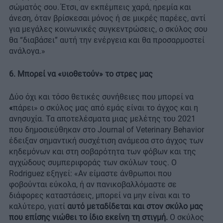
σώματός σου. Έτσι, αν εκπέμπεις χαρά, ηρεμία και
άνεση, όταν βρίσκεσαι μόνος ή σε μικρές παρέες, αντί
για μεγάλες κοινωνικές συγκεντρώσεις, ο σκύλος σου
θα “διαβάσει” αυτή την ενέργεια και θα προσαρμοστεί
ανάλογα.»
6. Μπορεί να
«
υιοθετούν
»
το στρες μας
Δύο όχι και τόσο θετικές συνήθειες που μπορεί να
«
πάρει» ο σκύλος μας από εμάς είναι το άγχος και η
ανησυχία. Τα αποτελέσματα μιας μελέτης του 2021
που δημοσιεύθηκαν στο Journal of Veterinary Behavior
έδειξαν σημαντική συσχέτιση ανάμεσα στο άγχος των
κηδεμόνων και στη σοβαρότητα των φόβων και της
αγχώδους συμπεριφοράς των σκύλων τους. Ο
Rodriguez εξηγεί: «Αν είμαστε άνθρωποι που
φοβούνται εύκολα, ή αν πανικοβαλλόμαστε σε
διάφορες καταστάσεις, μπορεί να μην είναι και το
καλύτερο, γιατί
αυτό μεταδίδεται και στον σκύλο μας
που επίσης νιώθει το ίδιο εκείνη τη στιγμή.
Ο σκύλος