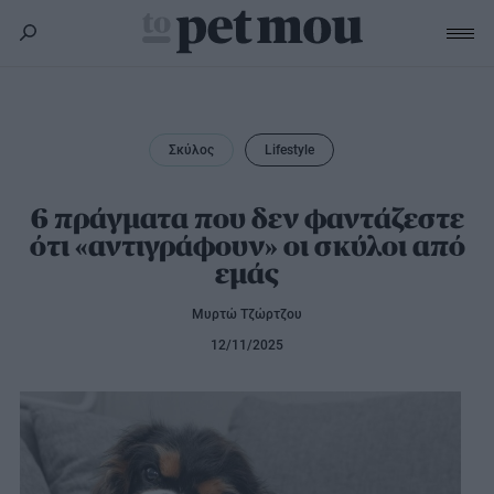
Σκύλος
Υγεία
Σκύλος
Lifestyle
Γάτα
Διατροφή
Εκπαίδευση
Υγεία
6 πράγματα που δεν φαντάζεστε
Άλλα κατοικίδια
ότι «αντιγράφουν» οι σκύλοι από
Lifestyle
Διατροφή
εμάς
Εκπαίδευση
Υγεία
Προϊόντα
Lifestyle
Διατροφή
Μυρτώ Τζώρτζου
Lifestyle
Αξεσουάρ
12/11/2025
Υγιεινή
Καλλωπισμός