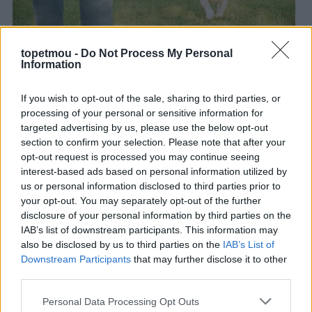
topetmou -
Do Not Process My Personal
Information
Ξεκινήστε φωνάζοντάς τον να έρθει από μικρές
If you wish to opt-out of the sale, sharing to third parties, or
αποστάσεις. Σταδιακά αυξήστε τη δυσκολία. Όταν ο
processing of your personal or sensitive information for
σκύλος σας ολοκληρώσει επιτυχημένα αρκετές
targeted advertising by us, please use the below opt-out
επαναλήψεις, τότε
μπορείτε να προχωρήσετε στο
section to confirm your selection. Please note that after your
επόμενο επίπεδο.
Ιδανικά τα πρώτα «μαθήματα» θα
opt-out request is processed you may continue seeing
πρέπει να πραγματοποιούνται στο
σπίτι
, όπου ο σκύλος
interest-based ads based on personal information utilized by
δεν θα έχει γύρω του πολλούς περισπασμούς και θα
us or personal information disclosed to third parties prior to
μπορεί ευκολότερα να συγκεντρωθεί σε εσάς.
your opt-out. You may separately opt-out of the further
disclosure of your personal information by third parties on the
IAB’s list of downstream participants. This information may
Μην ξεχνάτε, ειδικά τις πρώτες φορές, να έχετε τον
also be disclosed by us to third parties on the
IAB’s List of
σκύλο σας στο λουρί του, καθώς εάν είναι τελείως
Downstream Participants
that may further disclose it to other
ελεύθερος, είναι πολύ πιθανό να σας αγνοήσει, με
third parties.
αποτέλεσμα η διαδικασία της εκπαίδευσής του να
καθυστερήσει. Εάν δεν σας ακούσει τις πρώτες φορές,
Personal Data Processing Opt Outs
φέρτε τον χωρίς πίεση κοντά σας με το λουρί,
μέχρι να