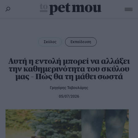
Σκύλος
Υγεία
Σκύλος
Εκπαίδευση
Γάτα
Διατροφή
Εκπαίδευση
Υγεία
Αυτή η εντολή μπορεί να αλλάξει
Άλλα κατοικίδια
την καθημερινότητα του σκύλου
Lifestyle
Διατροφή
μας – Πώς θα τη μάθει σωστά
Εκπαίδευση
Υγεία
Προϊόντα
Lifestyle
Διατροφή
Γρηγόρης Ταβουλάρης
Lifestyle
Αξεσουάρ
05/07/2026
Υγιεινή
Καλλωπισμός