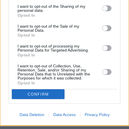
του γίνει τελείως ξεκάθαρο το τι ζητάτε από αυτόν.
I want to opt-out of the Sharing of my
personal data.
Opted In
Μετατρέψτε την εντολή σε παιχνίδι
. Τρέξτε μακριά
από τον σκύλο σας για να σας ακολουθήσει, κρυφτείτε
I want to opt-out of the Sale of my
πίσω από ένα δέντρο στο πάρκο και επιβραβεύστε τον
Personal Data.
Opted In
όταν σας δείξει πως ακολούθησε την εντολή σας. Ένα
διασκεδαστικό πεντάλεπτο παιχνίδι μπορεί να είναι
I want to opt-out of processing my
ταυτόχρονα και ένα εξαιρετικό εκπαιδευτικό μάθημα.
Personal Data for Targeted Advertising.
Opted In
I want to opt-out of Collection, Use,
Λάθη που καλό είναι σημαντικό να αποφύγουμε
Retention, Sale, and/or Sharing of my
Personal Data that Is Unrelated with the
Purposes for which it was collected.
Opted In
CONFIRM
Data Deletion
Data Access
Privacy Policy