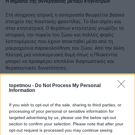
Η σημασία της συνεργασίας μεταξύ κτηνιάτρων
Στη σύγχρονη ιατρική, η συνεργασία θεωρείται βασικό
στοιχείο της ποιοτικής φροντίδας. Το ίδιο ισχύει και
στην κτηνιατρική. Ο θεράπων κτηνίατρος γνωρίζει το
ιστορικό, την πορεία του ζώου και πολλές φορές
λεπτομέρειες που έχουν αποκτηθεί μέσα από τη
μακροχρόνια παρακολούθηση του ζώου. Από την άλλη
πλευρά, μια νοσοκομειακή δομή όπως η Πλακεντία
μπορεί να προσφέρει επιπλέον διαγνωστικές και
θεραπευτικές δυνατότητες.
Όταν αυτές οι δύο πλευρές συνεργάζονται,
topetmou -
Do Not Process My Personal
δημιουργείται μια πιο ολοκληρωμένη προσέγγιση γύρω
Information
από το περιστατικό. Η ανταλλαγή πληροφοριών, η
κοινή αξιολόγηση και η συνδυαστική σκέψη
If you wish to opt-out of the sale, sharing to third parties, or
συμβάλλουν σε πιο τεκμηριωμένες αποφάσεις και πιο
processing of your personal or sensitive information for
οργανωμένη διαχείριση.
targeted advertising by us, please use the below opt-out
section to confirm your selection. Please note that after your
opt-out request is processed you may continue seeing