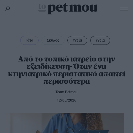
Σκύλος
Υγεία
Γάτα
Σκύλος
Υγεία
Υγεία
Γάτα
Διατροφή
Εκπαίδευση
Υγεία
Από το τοπικό ιατρείο στην
Άλλα κατοικίδια
εξειδίκευση- Όταν ένα
Lifestyle
Διατροφή
κτηνιατρικό περιστατικό απαιτεί
Εκπαίδευση
Υγεία
Προϊόντα
περισσότερα
Lifestyle
Διατροφή
Team Petmou
Lifestyle
Αξεσουάρ
12/05/2026
Υγιεινή
Καλλωπισμός