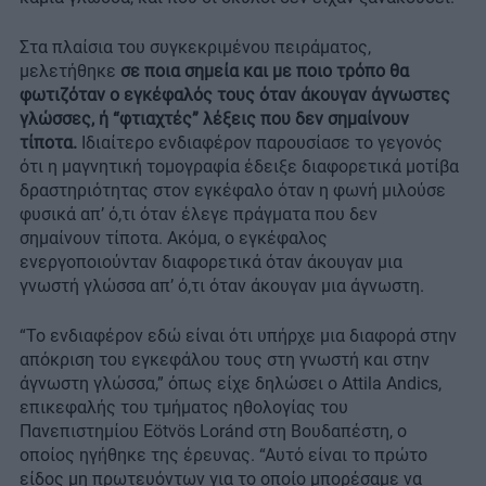
Στα πλαίσια του συγκεκριμένου πειράματος,
μελετήθηκε
σε ποια σημεία και με ποιο τρόπο θα
φωτιζόταν ο εγκέφαλός τους όταν άκουγαν άγνωστες
γλώσσες, ή “φτιαχτές” λέξεις που δεν σημαίνουν
τίποτα.
Ιδιαίτερο ενδιαφέρον παρουσίασε το γεγονός
ότι η μαγνητική τομογραφία έδειξε διαφορετικά μοτίβα
δραστηριότητας στον εγκέφαλο όταν η φωνή μιλούσε
φυσικά απ’ ό,τι όταν έλεγε πράγματα που δεν
σημαίνουν τίποτα. Ακόμα, ο εγκέφαλος
ενεργοποιούνταν διαφορετικά όταν άκουγαν μια
γνωστή γλώσσα απ’ ό,τι όταν άκουγαν μια άγνωστη.
“Το ενδιαφέρον εδώ είναι ότι υπήρχε μια διαφορά στην
απόκριση του εγκεφάλου τους στη γνωστή και στην
άγνωστη γλώσσα,” όπως είχε δηλώσει ο Attila Andics,
επικεφαλής του τμήματος ηθολογίας του
Πανεπιστημίου Eötvös Loránd στη Βουδαπέστη, ο
οποίος ηγήθηκε της έρευνας. “Αυτό είναι το πρώτο
είδος μη πρωτευόντων για το οποίο μπορέσαμε να