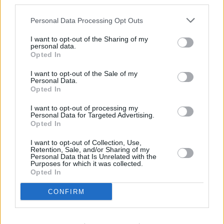
third parties.
Personal Data Processing Opt Outs
I want to opt-out of the Sharing of my
Οι σκύλοι ξεχωρίζουν γνωστές από άγνωστες
personal data.
γλώσσες
Opted In
I want to opt-out of the Sale of my
Η ιδέα ξεκίνησε όταν η νευροηθολόγος Laura Cuaya
Personal Data.
μετακόμισε από το Μεξικό στη Βουδαπέστη με το
Opted In
border collie της, τον Kun-kun. “Μιλούσα μόνο Ισπανικά
στον Kun-kun,” είπε η Cuaya, μεταδιδακτορική
I want to opt-out of processing my
Personal Data for Targeted Advertising.
ερευνήτρια στις σπουδές ζώων στο Πανεπιστήμιο
Opted In
Eötvös Loránd. “Αναρωτήθηκα αν θα μπορούσε να
εντοπίσει μια διαφορετική γλώσσα”.
I want to opt-out of Collection, Use,
Retention, Sale, and/or Sharing of my
Personal Data that Is Unrelated with the
Η Cuaya και οι συνεργάτες της σχεδίασαν μια έρευνα
Purposes for which it was collected.
Opted In
για να βρουν την απάντηση στο παραπάνω ερώτημα.
Συγκέντρωσαν 18 σκυλιά διαφορετικών φυλών, μεταξύ
CONFIRM
των 3 και των 11 ετών, τα οποία είχαν εκπαιδευτεί
ώστε να παραμένουν ακίνητα μέσα στον μαγνητικό
τομογράφο
. Οι σκύλοι μπορούσαν να φύγουν ανά πάσα