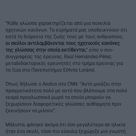
“Κάθε γλώσσα χαρακτηρίζεται από μια ποικιλία
ηχητικών κανόνων. Τα ευρήματά μας υποδεικνύουν ότι
κατά τη διάρκεια της ζωής τους με τους ανθρώπους,
οι σκύλοι αντιλαμβάνονται τους ηχητικούς κανόνες
της γλώσσας στην οποία εκτίθενται
,” είπε ο συν-
συγγραφέας της έρευνας, Raúl Hernández-Pérez,
μεταδιδακτορικός ερευνητές στο τμήμα έρευνας για
τα ζώα στο Πανεπιστήμιο Eötvös Loránd.
Όπως δήλωσε ο Andics στο CNN: “Αυτό μοιάζει στην
πραγματικότητα πολύ με αυτό που βλέπουμε στα πολύ
νεαρά προγλωσσικά μωρά τα οποία μπορούν να
ξεχωρίσουν διαφορετικές γλώσσες αυθόρμητα πριν
ξεκινήσουν να μιλούν”.
Μάλιστα, φάνηκε ακόμα ότι όσο μεγαλύτερο σε ηλικία
ήταν ένα σκυλί, τόσο πιο εύκολα ξεχώριζε μια γνωστή