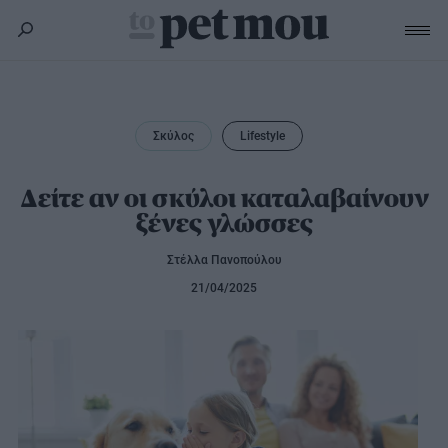
Σκύλος
Υγεία
Σκύλος
Lifestyle
Γάτα
Διατροφή
Δείτε αν οι σκύλοι καταλαβαίνουν
Εκπαίδευση
Υγεία
Άλλα κατοικίδια
ξένες γλώσσες
Lifestyle
Διατροφή
Εκπαίδευση
Υγεία
Στέλλα Πανοπούλου
Προϊόντα
Lifestyle
Διατροφή
21/04/2025
Lifestyle
Αξεσουάρ
Υγιεινή
Καλλωπισμός