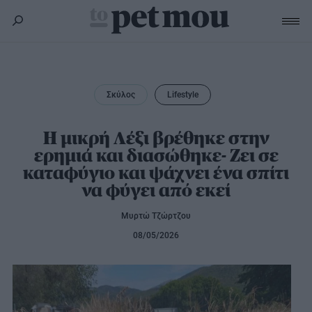
Σκύλος
Υγεία
Σκύλος
Lifestyle
Γάτα
Διατροφή
Εκπαίδευση
Υγεία
Η μικρή Λέξι βρέθηκε στην
Άλλα κατοικίδια
ερημιά και διασώθηκε- Ζει σε
Lifestyle
Διατροφή
καταφύγιο και ψάχνει ένα σπίτι
Εκπαίδευση
Υγεία
Προϊόντα
να φύγει από εκεί
Lifestyle
Διατροφή
Μυρτώ Τζώρτζου
Lifestyle
Αξεσουάρ
08/05/2026
Υγιεινή
Καλλωπισμός