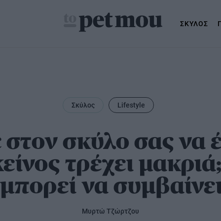
ΣΚΥΛΟΣ
Σκύλος
Lifestyle
μός
 στον σκύλο σας να 
κείνος τρέχει μακριά;
 μπορεί να συμβαίνε
Μυρτώ Τζώρτζου