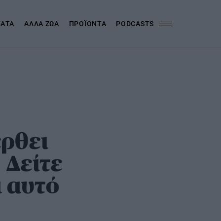
ΓΑΤΑ
ΑΛΛΑ ΖΩΑ
ΠΡΟΪΟΝΤΑ
PODCASTS
έρθει
 Δείτε
ι αυτό