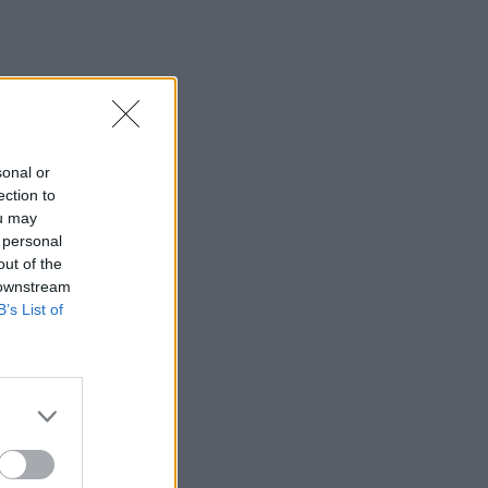
sonal or
ection to
ou may
 personal
out of the
 downstream
B’s List of