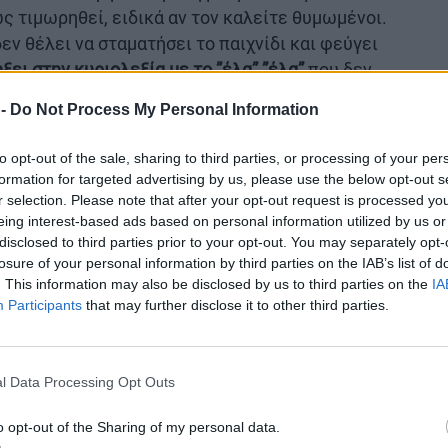
 τιμωρηθεί, ειδικά αν τον καλείτε θυμωμένοι.
εν θέλει να σταματήσει το παιχνίδι και φεύγει
ξει στην κυριολεξία με το ”έλα” ”έλα”
που δεν
α.
 -
Do Not Process My Personal Information
ς τις αιτίες
to opt-out of the sale, sharing to third parties, or processing of your per
formation for targeted advertising by us, please use the below opt-out s
ελθόν
r selection. Please note that after your opt-out request is processed y
eing interest-based ads based on personal information utilized by us or
disclosed to third parties prior to your opt-out. You may separately opt-
ας ακούει, ειδικά όταν είμαστε έξω,
losure of your personal information by third parties on the IAB’s list of
ταν εκείνος κάποια στιγμή πλησιάσει, εμείς να
. This information may also be disclosed by us to third parties on the
IA
ιοι ασκούν και βία, κάτι που είναι τελείως
Participants
that may further disclose it to other third parties.
.
 μόλις έρθει σε εσάς, δεν θα του διδάξει τι
l Data Processing Opt Outs
 θα καταφέρετε είναι τις επόμενες φορές
να
άλεσμά σας. Γιατί ξέρει ότι θα είστε
o opt-out of the Sharing of my personal data.