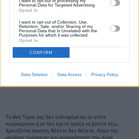
I want to opt-out of processing my
Personal Data for Targeted Advertising.
Opted In
I want to opt-out of Collection, Use,
Retention, Sale, and/or Sharing of my
Personal Data that Is Unrelated with the
Purposes for which it was collected.
Opted In
CONFIRM
Data Deletion
Data Access
Privacy Policy
Το Φοξ Τεριέ σας δεν ενδιαφέρεται αν είστε
κουρασμένοι ή αν δεν έχετε όρεξη να βγείτε έξω.
Χρειάζεται άσκηση, θέλετε δεν θέλετε. Λόγω της
μεγάλης ενέργειας και νευρικότητάς του, είναι