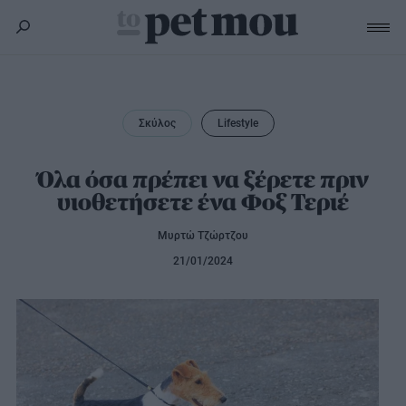
Σκύλος
Υγεία
Σκύλος
Lifestyle
Γάτα
Διατροφή
Εκπαίδευση
Υγεία
Όλα όσα πρέπει να ξέρετε πριν
Άλλα κατοικίδια
υιοθετήσετε ένα Φοξ Τεριέ
Lifestyle
Διατροφή
Εκπαίδευση
Υγεία
Μυρτώ Τζώρτζου
Προϊόντα
Lifestyle
Διατροφή
21/01/2024
Lifestyle
Αξεσουάρ
Υγιεινή
Καλλωπισμός