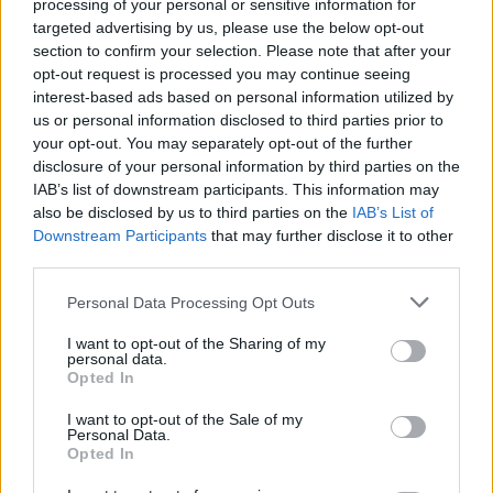
να το χειριστεί κανείς. Μπερδεύεται εύκολα και
processing of your personal or sensitive information for
targeted advertising by us, please use the below opt-out
αναπόφευκτα απαιτεί επαγγελματική περιποίηση. Εάν
section to confirm your selection. Please note that after your
υιοθετήστε ένα τέτοιο ζώο, αυτό να ξέρετε ότι είναι
opt-out request is processed you may continue seeing
ένα επιπλέον έξοδο. Παρόλο που πιστεύουμε ότι
interest-based ads based on personal information utilized by
πρόκειται για μια μικρή λεπτομέρεια, είναι σημαντικό
us or personal information disclosed to third parties prior to
να ξέρετε τι να περιμένετε.
your opt-out. You may separately opt-out of the further
disclosure of your personal information by third parties on the
Την πολλή άσκηση που χρειάζεται
IAB’s list of downstream participants. This information may
also be disclosed by us to third parties on the
IAB’s List of
Downstream Participants
that may further disclose it to other
third parties.
Personal Data Processing Opt Outs
I want to opt-out of the Sharing of my
personal data.
Opted In
I want to opt-out of the Sale of my
Personal Data.
Opted In