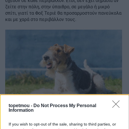
σχεδόν σε κάθε περιβάλλον. Έτσι, δεν έχει σημασία αν
ζείτε στην πόλη, στην ύπαιθρο, σε μεγάλο ή μικρό
σπίτι, γιατί τα Φοξ Τεριέ θα προσαρμοστούν πανεύκολα
και με χαρά στο περιβάλλον τους.
topetmou -
Do Not Process My Personal
Information
Την περιποίηση που χρειάζεται η γούνα του
Τα Φοξ Τεριέ έχουν πυκνό τρίχωμα που είναι δύσκολο
If you wish to opt-out of the sale, sharing to third parties, or