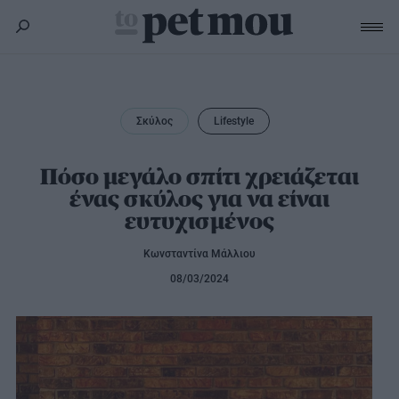
Σκύλος
Υγεία
Σκύλος
Lifestyle
Γάτα
Διατροφή
Εκπαίδευση
Υγεία
Πόσο μεγάλο σπίτι χρειάζεται
Άλλα κατοικίδια
ένας σκύλος για να είναι
Lifestyle
Διατροφή
ευτυχισμένος
Εκπαίδευση
Υγεία
Προϊόντα
Lifestyle
Διατροφή
Κωνσταντίνα Μάλλιου
Lifestyle
Αξεσουάρ
08/03/2024
Υγιεινή
Καλλωπισμός