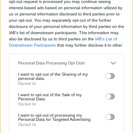
opt-out request is processed you may continue seeing
interest-based ads based on personal information utilized by
us or personal information disclosed to third parties prior to
your opt-out. You may separately opt-out of the further
disclosure of your personal information by third parties on the
IAB’s list of downstream participants. This information may
also be disclosed by us to third parties on the
IAB’s List of
Downstream Participants
that may further disclose it to other
third parties.
Περισσότερο το θέμα του ιδανικού χώρου σχετίζεται
με τα επίπεδα ενέργειας παρά με το μέγεθος. Σίγουρα
Personal Data Processing Opt Outs
οι μικρότερες φυλές είναι σε θέση να ζήσουν πιο
I want to opt-out of the Sharing of my
άνετα σε ένα μικρό σπίτι, αλλά ίσως εκπλαγείτε αν
personal data.
διαπιστώσετε ότι υπάρχουν εξαιρέσεις σε αυτόν τον
Opted In
κανόνα της κοινής λογικής. Μπορεί δηλαδή ένα
I want to opt-out of the Sale of my
μικρόσωμο σκυλί όπως είναι το Μπόρντερ Τεριέ, να
Personal Data.
έχει πολλή ενέργεια σε σύγκριση με ένα
Bernese
, άρα
Opted In
ίσως χρειάζεται μεγαλύτερο χώρο. Εν αντιθέσει, τα
Pugs
και τα
Yorkies
, μπορούν άνετα να ζήσουν σε ένα
I want to opt-out of processing my
Personal Data for Targeted Advertising.
σπίτι λίγων τετραγωνικών, χωρίς αυτό να σημαίνει ότι
Opted In
δεν εκτιμούν τα μεγαλύτερα σπίτια. Μια πεποίθηση