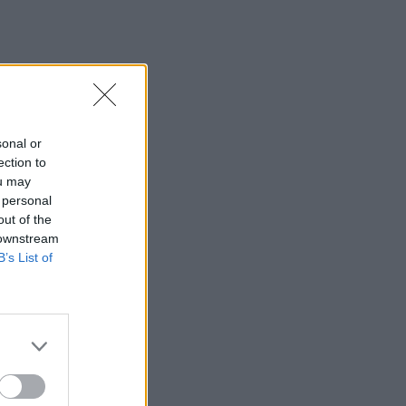
sonal or
ection to
ou may
 personal
out of the
 downstream
B’s List of