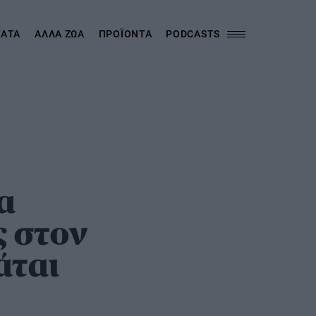
ΓΑΤΑ
ΑΛΛΑ ΖΩΑ
ΠΡΟΪΟΝΤΑ
PODCASTS
α
ς στον
άται