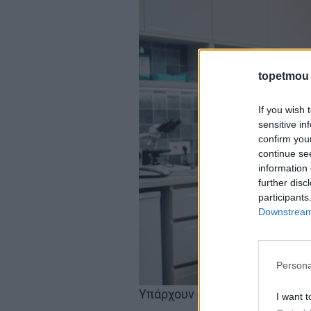
topetmou
If you wish 
sensitive in
confirm you
continue se
information 
further disc
participants
Downstream 
Persona
Υπάρχουν οι προγραμματισμέν
I want t