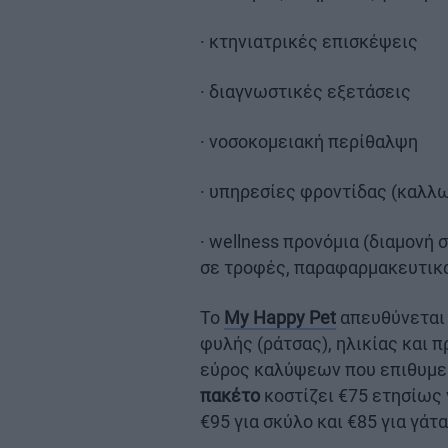
· κτηνιατρικές επισκέψεις
· διαγνωστικές εξετάσεις
· νοσοκομειακή περίθαλψη
· υπηρεσίες φροντίδας (καλλ
· wellness προνόμια (διαμονή
σε τροφές, παραφαρμακευτικά
Το
My Happy Pet
απευθύνεται
φυλής (ράτσας), ηλικίας και 
εύρος καλύψεων που επιθυμεί
πακέτο
κοστίζει €75 ετησίως 
€95 για σκύλο και €85 για γάτ