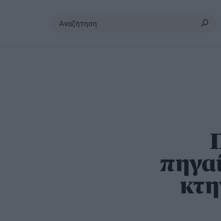
Σκύλος
Γάτα
Άλλα
Προϊόντα
ζώα
Υγεία
Υγεία
Αξεσουάρ
Υγεία
Διατροφή
Διατροφή
Υγιεινή
Διατροφή
Εκπαίδευση
Εκπαίδευση
Καλλωπισ
Lifestyle
Lifestyle
Lifestyle
πηγαί
κτη