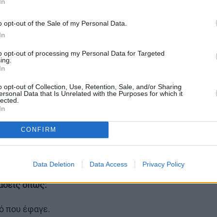
In
 που θα τον υιοθετήσετε.
Θα πρέπει να τον δει,
o opt-out of the Sale of my Personal Data.
ρχει ιατρικό ιστορικό, να τσεκάρει το βιβλιάριό
In
 του. Ανάλογα με την ηλικία του, θα κάνει και τις
σης παίζει και από πού ήρθε ο σκύλος, δηλαδή
to opt-out of processing my Personal Data for Targeted
ing.
 ή από το δρόμο.
In
ηνίες που έχει προτείνει ο γιατρός.
Ειδικά τα
o opt-out of Collection, Use, Retention, Sale, and/or Sharing
ersonal Data that Is Unrelated with the Purposes for which it
μένο χρονοδιάγραμμα που πρέπει να τηρούμε
lected.
In
CONFIRM
 περίπτωση που δεν έχει ήδη.
ση που δεν έχει γίνει ήδη.
Data Deletion
Data Access
Privacy Policy
άσεις όπως:
ό που έφαγε.