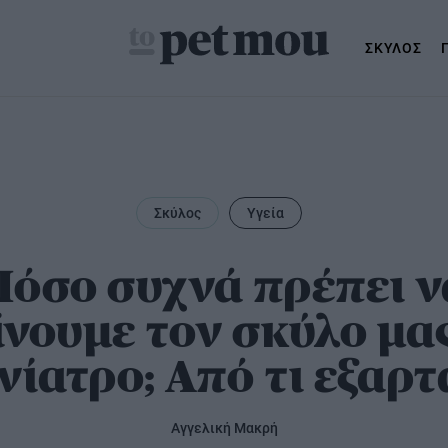
ΣΚΥΛΟΣ
Σκύλος
Υγεία
μός
Πόσο συχνά πρέπει ν
νουμε τον σκύλο μα
νίατρο; Από τι εξαρτ
Αγγελική Μακρή