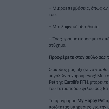
– Μικροεπεμβάσεις, όπως αν μ
του.
– Μια ξαφνική αδιαθεσία.
– Ένας τραυματισμός μετά από
ατύχημα.
Προσφέρετε στον σκύλο σας τ
Ο σκύλος μας αξίζει να νιώθει
μεγαλώνει χαρούμενος! Με τ
Pet
της
Eurolife FFH
, μπορείτε
του τετράποδου φίλου σας θα 
Το πρόγραμμα
My Happy Pet
π
ποιότητας υπηρεσίες για την 