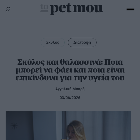
Σκύλος
Υγεία
Σκύλος
Διατροφή
Γάτα
Διατροφή
Εκπαίδευση
Υγεία
Σκύλος και θαλασσινά: Ποια
Άλλα κατοικίδια
μπορεί να φάει και ποια είναι
Lifestyle
Διατροφή
επικίνδυνα για την υγεία του
Εκπαίδευση
Υγεία
Προϊόντα
Lifestyle
Διατροφή
Αγγελική Μακρή
Lifestyle
Αξεσουάρ
03/06/2026
Υγιεινή
Καλλωπισμός