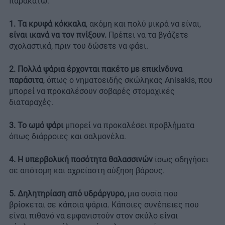
παρακάτω:
1.
Τα κρυφά κόκκαλα
, ακόμη και πολύ μικρά να είναι,
είναι ικανά να τον πνίξουν.
Πρέπει να τα βγάζετε
σχολαστικά, πριν του δώσετε να φάει.
2.
Πολλά ψάρια έρχονται πακέτο με επικίνδυνα
παράσιτα
, όπως ο νηματοειδής σκώληκας Anisakis, που
μπορεί να προκαλέσουν σοβαρές στομαχικές
διαταραχές.
3.
Το ωμό ψάρι
μπορεί να προκαλέσει προβλήματα
όπως διάρροιες και σαλμονέλα.
4. Η υπερβολική ποσότητα θαλασσινών
ίσως οδηγήσει
σε απότομη και αχρείαστη αύξηση βάρους.
5.
Δηλητηρίαση από υδράργυρο,
μια ουσία που
βρίσκεται σε κάποια ψάρια. Κάποιες συνέπειες που
είναι πιθανό να εμφανιστούν στον σκύλο είναι