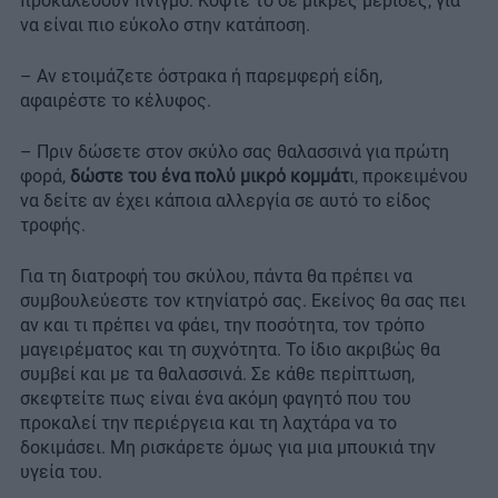
προκαλέσουν πνιγμό. Κόψτε το σε μικρές μερίδες, για
να είναι πιο εύκολο στην κατάποση.
– Αν ετοιμάζετε όστρακα ή παρεμφερή είδη,
αφαιρέστε το κέλυφος.
– Πριν δώσετε στον σκύλο σας θαλασσινά για πρώτη
φορά,
δώστε του ένα πολύ μικρό κομμάτ
ι, προκειμένου
να δείτε αν έχει κάποια αλλεργία σε αυτό το είδος
τροφής.
Για τη διατροφή του σκύλου, πάντα θα πρέπει να
συμβουλεύεστε τον κτηνίατρό σας. Εκείνος θα σας πει
αν και τι πρέπει να φάει, την ποσότητα, τον τρόπο
μαγειρέματος και τη συχνότητα. Το ίδιο ακριβώς θα
συμβεί και με τα θαλασσινά. Σε κάθε περίπτωση,
σκεφτείτε πως είναι ένα ακόμη φαγητό που του
προκαλεί την περιέργεια και τη λαχτάρα να το
δοκιμάσει. Μη ρισκάρετε όμως για μια μπουκιά την
υγεία του.