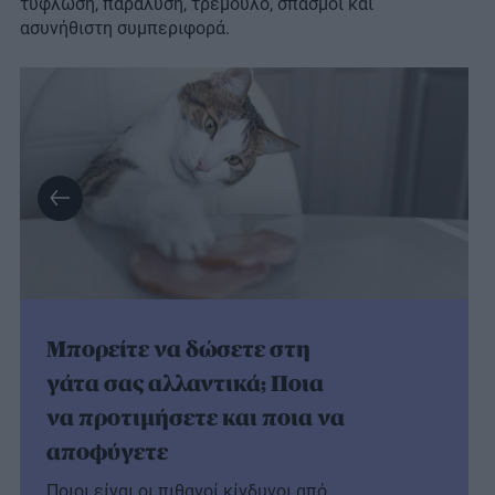
τύφλωση, παράλυση, τρέμουλο, σπασμοί και
ασυνήθιστη συμπεριφορά.
Μπορείτε να δώσετε στη
γάτα σας αλλαντικά; Ποια
να προτιμήσετε και ποια να
αποφύγετε
Ποιοι είναι οι πιθανοί κίνδυνοι από