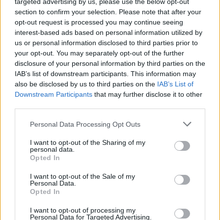
targeted advertising by us, please use the below opt-out
section to confirm your selection. Please note that after your
opt-out request is processed you may continue seeing
interest-based ads based on personal information utilized by
us or personal information disclosed to third parties prior to
your opt-out. You may separately opt-out of the further
disclosure of your personal information by third parties on the
IAB’s list of downstream participants. This information may
also be disclosed by us to third parties on the
IAB’s List of
Downstream Participants
that may further disclose it to other
third parties.
Τα θαλασσινά είναι πλούσια σε θρεπτικά συστατικά και
Personal Data Processing Opt Outs
αποτελούν σύμμαχο στην υγεία του σκύλου σας. Πιο
I want to opt-out of the Sharing of my
συγκεκριμένα:
personal data.
Opted In
– Περιέχουν μέταλλα τα οποία
βοηθούν στο χτίσιμο
γερών οστών
και στη διατήρηση του μεταβολισμού σε
I want to opt-out of the Sale of my
Personal Data.
υγιή επίπεδα. Τέτοια είναι το σίδηρο, το ασβέστιο και
Opted In
το μαγνήσιο.
I want to opt-out of processing my
Personal Data for Targeted Advertising.