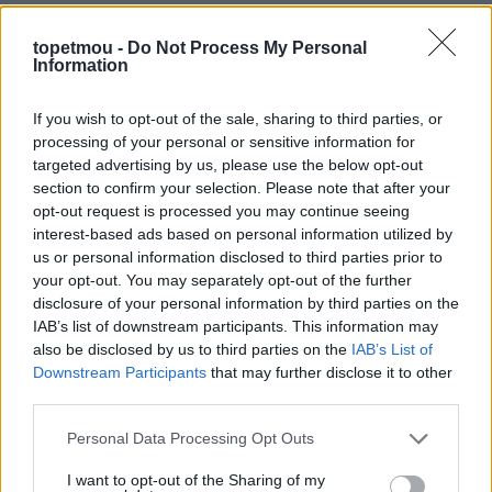
πολύ βρώμικη
, ο σκύλος σας μπορεί να κοιτάξει να
πάει για την ανάγκη του κάπου αλλού.
topetmou -
Do Not Process My Personal
Information
Εκπαιδεύστε τον σκύλο με εντολή
If you wish to opt-out of the sale, sharing to third parties, or
Ένας από τους ευκολότερους τρόπους για να
processing of your personal or sensitive information for
εκπαιδεύσετε έναν σκύλο να πηγαίνει μόνος του σε
targeted advertising by us, please use the below opt-out
ένα σημείο για την ανάγκη του είναι
να τον
section to confirm your selection. Please note that after your
εκπαιδεύσετε να πηγαίνει με εντολή.
Πάρτε τον
opt-out request is processed you may continue seeing
interest-based ads based on personal information utilized by
λοιπόν με λουρί στο σημείο που θέλετε να
us or personal information disclosed to third parties prior to
χρησιμοποιήσει και πείτε τη λέξη – εντολή. Κρατήστε
your opt-out. You may separately opt-out of the further
τον σε αυτό το σημείο μέχρι να κάνει την ανάγκη του.
disclosure of your personal information by third parties on the
Στη συνέχεια δώστε του κάτι σαν ανταμοιβή.
IAB’s list of downstream participants. This information may
Ανταμείψτε τον σκύλο σας
μόνο όταν πηγαίνει
στο
also be disclosed by us to third parties on the
IAB’s List of
συγκεκριμένο σημείο.
Downstream Participants
that may further disclose it to other
third parties.
Περιορίστε τον σκύλο σε ένα σημείο
Personal Data Processing Opt Outs
Ακριβώς όπως δεν επιτρέπετε σε έναν σκύλο που δεν
I want to opt-out of the Sharing of my
είναι εκπαιδευμένος να γυροφέρνει παντού στο σπίτι