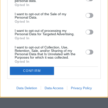
personal data.
κάνοντας ό,τι θέλει, έτσι και σε έναν που δεν έχει
Opted In
εκπαιδευτεί για να πηγαίνει για την ανάγκη του σε ένα
σημείο δεν θα πρέπει να του έχετε
ελεύθερη
I want to opt-out of the Sale of my
Personal Data.
πρόσβαση
σε όλη την αυλή. Για αυτό ο καλύτερος
Opted In
τρόπος για να κρατήσετε τον σκύλο σας από το να βγει
έξω από την περιοχή που έχετε επιλέξει είναι να τον
I want to opt-out of processing my
Personal Data for Targeted Advertising.
κρατήσετε με λουρί. Μην τον αφήσετε να εξερευνήσει
Opted In
άλλες περιοχές της αυλής μέχρι να κάνει την ανάγκη
του.
I want to opt-out of Collection, Use,
Retention, Sale, and/or Sharing of my
Personal Data that Is Unrelated with the
Purposes for which it was collected.
Opted In
CONFIRM
Data Deletion
Data Access
Privacy Policy