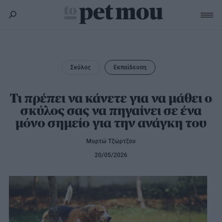
Σκύλος
Υγεία
Σκύλος
Εκπαίδευση
Γάτα
Διατροφή
Εκπαίδευση
Υγεία
Τι πρέπει να κάνετε για να μάθει ο
Άλλα κατοικίδια
σκύλος σας να πηγαίνει σε ένα
Lifestyle
Διατροφή
μόνο σημείο για την ανάγκη του
Εκπαίδευση
Υγεία
Προϊόντα
Lifestyle
Διατροφή
Μυρτώ Τζώρτζου
Lifestyle
Αξεσουάρ
20/05/2026
Υγιεινή
Καλλωπισμός