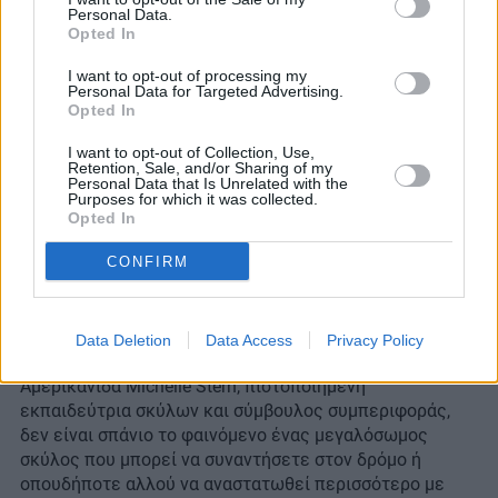
Personal Data.
Opted In
I want to opt-out of processing my
Personal Data for Targeted Advertising.
Opted In
I want to opt-out of Collection, Use,
Retention, Sale, and/or Sharing of my
Personal Data that Is Unrelated with the
Purposes for which it was collected.
Opted In
Πότε δεν είναι καλή ιδέα να σηκώσουμε ψηλά έναν
μικρόσωμο σκύλο;
CONFIRM
Το να πάρετε αγκαλιά τον μικρόσωμο
σκύλο
σας
μπορεί μεν να τον προστατεύσει από διάφορα αλλά
Data Deletion
Data Access
Privacy Policy
ενέχει και κάποιους κινδύνους. Όπως λέει και η
Αμερικανίδα Michelle Stern, πιστοποιημένη
εκπαιδεύτρια σκύλων και σύμβουλος συμπεριφοράς,
δεν είναι σπάνιο το φαινόμενο ένας μεγαλόσωμος
σκύλος που μπορεί να συναντήσετε στον δρόμο ή
οπουδήποτε αλλού να αναστατωθεί περισσότερο με