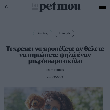
Σκύλος
Υγεία
Σκύλος
Lifestyle
Γάτα
Διατροφή
Εκπαίδευση
Υγεία
Τι πρέπει να προσέξετε αν θέλετε
Άλλα κατοικίδια
να σηκώσετε ψηλά έναν
Lifestyle
Διατροφή
μικρόσωμο σκύλο
Εκπαίδευση
Υγεία
Προϊόντα
Lifestyle
Διατροφή
Team Petmou
Lifestyle
Αξεσουάρ
22/06/2026
Υγιεινή
Καλλωπισμός