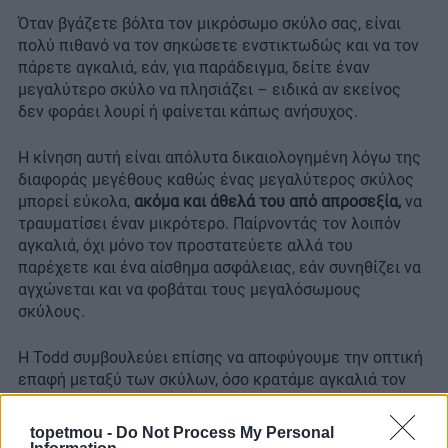
Όταν βγάζετε βόλτα τον μικρόσωμο σκύλο σας, είναι
πολύ πιθανό να τον σηκώσετε ενστικτωδώς και να τον
πάρετε αγκαλιά, εάν, για παράδειγμα, δείτε έναν
μεγαλύτερο σκύλο να πλησιάζει – ειδικά αν εκείνος
δεν φοράει λουρί ή φαίνεται κάπως ανήσυχος.
Η κίνηση αυτή είναι απόλυτα δικαιολογημένη λόγω της
διαφοράς μεγέθους καθώς ένας μεγαλύτερος σκύλος
μπορεί εύκολα,
ακόμα και άθελά του από απροσεξία,
να
τραυματίσει έναν μικρότερο. Παίρνοντάς τον λοιπόν
αγκαλιά, όχι μόνο τον προστατεύετε αλλά του
παρέχετε και ένα αίσθημα ασφάλειας, εάν συνηθίζει να
αγχώνεται και να φοβάται τους μεγαλόσωμους
σκύλους.
Η Todd συμβουλεύει επίσης να αποφύγουμε την οπτική
επαφή μεταξύ των σκύλων, όσο κρατάμε αγκαλιά τον
σκύλο μας. Με αυτόν τον τρόπο θα περιορίσουμε την
ένταση που μπορεί να δημιουργηθεί μεταξύ τους και
topetmou -
Do Not Process My Personal
θα πάρουμε μία απόσταση ασφαλείας.