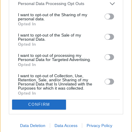
θέση να επεξεργαστεί τις συνθήκες που επικρατούν
Personal Data Processing Opt Outs
γύρω του. Αφήστε τον σκύλο σας να διερευνήσει νέες
μυρωδιές, αλλάξτε διαδρομή και αφιερώστε λίγο
I want to opt-out of the Sharing of my
personal data.
χρόνο παραπάνω στις βόλτες σας. Θα δείτε ότι θα είναι
Opted In
πιο χαρούμενος και θα νιώθει πιο ελεύθερος
ανταμείβοντάς σας με πολλά φιλιά.
I want to opt-out of the Sale of my
Personal Data.
Opted In
I want to opt-out of processing my
Personal Data for Targeted Advertising.
Opted In
I want to opt-out of Collection, Use,
Retention, Sale, and/or Sharing of my
Personal Data that Is Unrelated with the
Purposes for which it was collected.
Opted In
CONFIRM
Data Deletion
Data Access
Privacy Policy