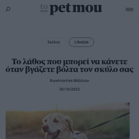
Σκύλος
Υγεία
Σκύλος
Lifestyle
Γάτα
Διατροφή
Εκπαίδευση
Υγεία
Το λάθος που μπορεί να κάνετε
Άλλα κατοικίδια
όταν βγάζετε βόλτα τον σκύλο σας
Lifestyle
Διατροφή
Εκπαίδευση
Υγεία
Κωνσταντίνα Μάλλιου
Προϊόντα
Lifestyle
Διατροφή
30/10/2023
Lifestyle
Αξεσουάρ
Υγιεινή
Καλλωπισμός