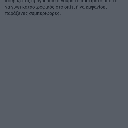
κουράζεται, πράγμα που σίγουρα το προτιμάτε από το
να γίνει καταστροφικός στο σπίτι ή να εμφανίσει
παράξενες συμπεριφορές.