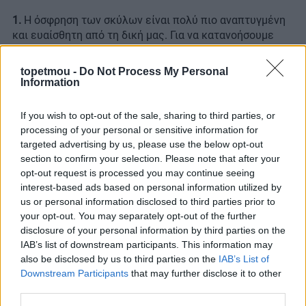
1.
Η όσφρηση των σκύλων είναι πολύ πιο αναπτυγμένη
και ευαίσθητη από τη δική μας. Για να κατανοήσουμε
καλύτερα την εξαιρετική αυτή τους αίσθηση θα
δώσουμε ένα παράδειγμα. Η μύτη του σκύλου μπορεί
topetmou -
Do Not Process My Personal
να ανιχνεύσει ένα κουταλάκι ζάχαρη μέσα σε δύο
Information
πισίνες ολυμπιακών διαστάσεων. Χρησιμοποιώντας,
λοιπόν, την όσφρησή τους επικοινωνούν, εξερευνούν
If you wish to opt-out of the sale, sharing to third parties, or
και αξιολογούν το περιβάλλον. Επομένως, την επόμενη
processing of your personal or sensitive information for
φορά που δεν θα αφήσετε τον σκύλο σας να μυρίσει το
targeted advertising by us, please use the below opt-out
σημείο που θέλει, σκεφτείτε ότι δεν του δίνετε την
section to confirm your selection. Please note that after your
ευκαιρία να καταλάβει και να μάθει αν βρισκόταν στην
opt-out request is processed you may continue seeing
περιοχή άλλα σκυλιά αλλά και τι διάθεση μπορεί να
interest-based ads based on personal information utilized by
είχαν.
us or personal information disclosed to third parties prior to
your opt-out. You may separately opt-out of the further
disclosure of your personal information by third parties on the
2.
Ίσως θεωρείτε ότι μια γρήγορη βόλτα θα κουράσει
IAB’s list of downstream participants. This information may
τον σκύλο σας και θα τρέξει στο κρεβάτι του με το που
also be disclosed by us to third parties on the
IAB’s List of
μπείτε στο σπίτι, όμως αυτό πολλές φορές είναι
Downstream Participants
that may further disclose it to other
λάθος. Οι αργές βόλτες είναι αυτές που κουράζουν και
third parties.
εκτονώνουν καλύτερα το κουτάβι σας γιατί είναι σε