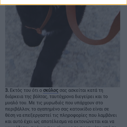
3.
Εκτός του ότι ο
σκύλος
σας ασκείται κατά τη
διάρκεια της βόλτας, ταυτόχρονα διεγείρει και το
μυαλό του. Με τις μυρωδιές που υπάρχουν στο
περιβάλλον, το αγαπημένο σας κατοικίδιο είναι σε
θέση να επεξεργαστεί τις πληροφορίες που λαμβάνει
και αυτό έχει ως αποτέλεσμα να εκτονώνεται και να