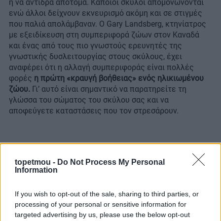
ή να αντιδρά απότομα. Κάποιοι σκύλοι απομονώνονται
ενώ άλλοι δείχνουν εκνευρισμό ακόμη και σε στιγμές
που παλιά απολάμβαναν. Ο Gary Landsberg, κτηνίατρος
με εξειδίκευση στη συμπεριφορά ζώων στον Καναδά
και ένας από τους πιο γνωστούς ερευνητές της
γνωστικής δυσλειτουργίας στους σκύλους, έχει
αναφέρει ότι η αλλαγή συμπεριφοράς είναι πολλές
φορές
η πρώτη «κραυγή βοήθειας» ενός ηλικιωμένου
ζώου.
Γι’ αυτό είναι σημαντικό να παρατηρείτε τη
γλώσσα του σώματος του σκύλου σας και να
αποφεύγετε καταστάσεις που τον στρεσάρουν.
topetmou -
Do Not Process My Personal
Information
If you wish to opt-out of the sale, sharing to third parties, or
processing of your personal or sensitive information for
targeted advertising by us, please use the below opt-out