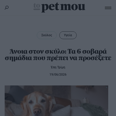
Σκύλος
Υγεία
Σκύλος
Υγεία
Γάτα
Διατροφή
Εκπαίδευση
Υγεία
Άνοια στον σκύλο: Τα 6 σοβαρά
Άλλα κατοικίδια
σημάδια που πρέπει να προσέξετε
Lifestyle
Διατροφή
Εκπαίδευση
Υγεία
Έπη Τρίμη
Προϊόντα
Lifestyle
Διατροφή
19/06/2026
Lifestyle
Αξεσουάρ
Υγιεινή
Καλλωπισμός