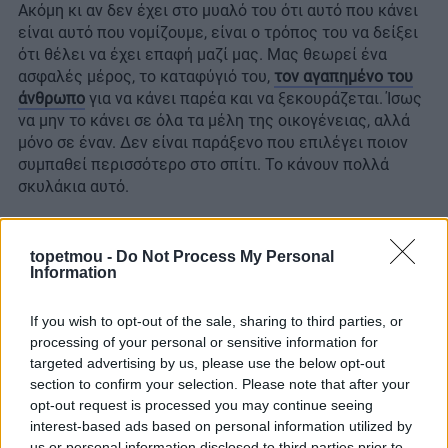
Ακόμη κι αν δεν έχει στο μυαλό του ότι αυτό που κάνει
είναι αυτό που νομίζουμε, είναι ο τρόπος του να δείξει
ότι θέλει να έχει επαφή μαζί μας. Μας θεωρεί ένα
ασφαλές μέρος, το καταφύγιό του,
τον αγαπημένο του
άνθρωπο
για να κάνει παρέα και να ξεκουράζεται. Ίσως
να μην το κάνει σε όλα τα μέλη της οικογένειας, αλλά
μόνο σε έναν. Δεν είναι παράξενο που επιλέγει ποιον
συμπαθεί περισσότερο στο σπίτι. Το κάνουν πολλά
σκυλάκια αυτό.
topetmou -
Do Not Process My Personal
Information
If you wish to opt-out of the sale, sharing to third parties, or
processing of your personal or sensitive information for
targeted advertising by us, please use the below opt-out
section to confirm your selection. Please note that after your
opt-out request is processed you may continue seeing
interest-based ads based on personal information utilized by
us or personal information disclosed to third parties prior to