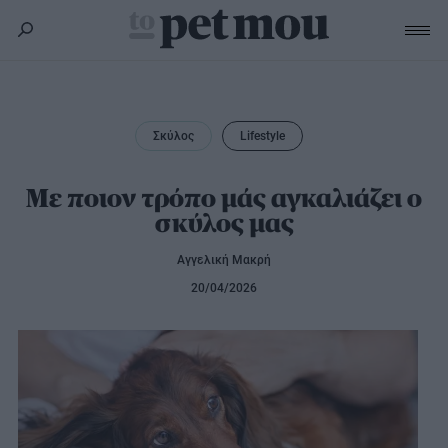
Σκύλος
Υγεία
Σκύλος
Lifestyle
Γάτα
Διατροφή
Εκπαίδευση
Υγεία
Με ποιον τρόπο μάς αγκαλιάζει ο
Άλλα κατοικίδια
σκύλος μας
Lifestyle
Διατροφή
Εκπαίδευση
Υγεία
Αγγελική Μακρή
Προϊόντα
Lifestyle
Διατροφή
20/04/2026
Lifestyle
Αξεσουάρ
Υγιεινή
Καλλωπισμός