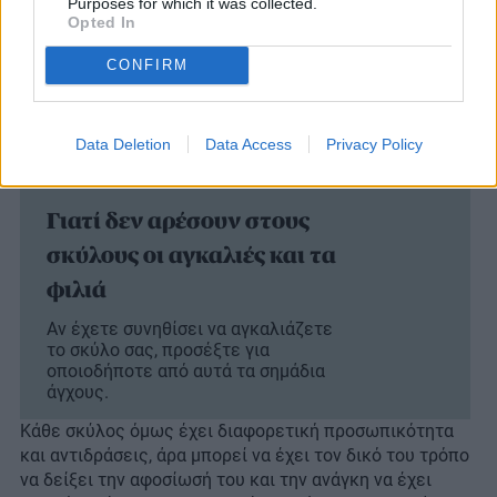
Purposes for which it was collected.
Opted In
CONFIRM
Data Deletion
Data Access
Privacy Policy
Γιατί δεν αρέσουν στους
σκύλους οι αγκαλιές και τα
φιλιά
Aν έχετε συνηθίσει να αγκαλιάζετε
το σκύλο σας, προσέξτε για
οποιοδήποτε από αυτά τα σημάδια
άγχους.
Κάθε σκύλος όμως έχει διαφορετική προσωπικότητα
και αντιδράσεις, άρα μπορεί να έχει τον δικό του τρόπο
να δείξει την αφοσίωσή του και την ανάγκη να έχει