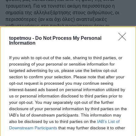
τραυματική. Για να τονιστεί ακόμη περισσότερο η
σημασία της αλληλεξάρτησης στους ανθρώπους, οι
περισσότερες (αν και όχι όλες) αναπτυξιακές
καθυστερήσεις στα παιδιά προκύπτουν όταν οι
ανάγκες τους δεν ικανοποιούνται από αυτούς που τα
topetmou -
Do Not Process My Personal
φροντίζουν και από το περιβάλλον τους. Αυτές οι
Information
σχέσεις δεν χρειάζεται απαραίτητα να είναι
ανθρώπινες. Τα κατοικίδια μπορούν να καλύψουν αυτό
If you wish to opt-out of the sale, sharing to third parties, or
το κενό όταν άλλοι άνθρωποι δεν είναι σε θέση να το
processing of your personal or sensitive information for
κάνουν’’, εξηγεί ο Linder.
targeted advertising by us, please use the below opt-out
section to confirm your selection. Please note that after your
Χαρακτηριστικό παράδειγμα ήταν η εποχή του COVID.
opt-out request is processed you may continue seeing
Πολλές έρευνες έδειξαν ότι οι άνθρωποι που είχαν
interest-based ads based on personal information utilized by
κάποιο κατοικίδιο ζώο
εμφάνισαν σημαντικά
us or personal information disclosed to third parties prior to
χαμηλότερα επίπεδα κατάθλιψης
σε σχέση με όσους
your opt-out. You may separately opt-out of the further
δεν είχαν κατοικίδιο. Άτομα και οικογένειες με
disclosure of your personal information by third parties on the
κατοικίδια ανέφεραν περισσότερα θετικά
IAB’s list of downstream participants. This information may
συναισθήματα, λιγότερη απομόνωση και μεγαλύτερη
also be disclosed by us to third parties on the
IAB’s List of
κοινωνική υποστήριξη εκείνον τον καιρό.
Downstream Participants
that may further disclose it to other
third parties.