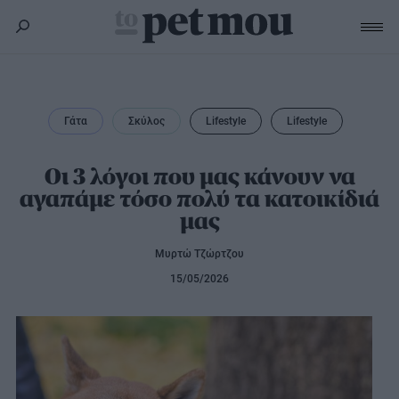
Σκύλος
Υγεία
Γάτα
Σκύλος
Lifestyle
Lifestyle
Γάτα
Διατροφή
Εκπαίδευση
Υγεία
Οι 3 λόγοι που μας κάνουν να
Άλλα κατοικίδια
αγαπάμε τόσο πολύ τα κατοικίδιά
Lifestyle
Διατροφή
μας
Εκπαίδευση
Υγεία
Προϊόντα
Lifestyle
Διατροφή
Μυρτώ Τζώρτζου
Lifestyle
Αξεσουάρ
15/05/2026
Υγιεινή
Καλλωπισμός