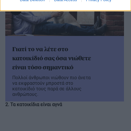
Γιατί το να λέτε στο
κατοικίδιό σας όσα νιώθετε
είναι τόσο σημαντικό
Πολλοί άνθρωποι νιώθουν πιο άνετα
να εκφραστούν μπροστά στο
κατοικίδιό τους παρά σε άλλους
ανθρώπους.
2. Τα κατοικίδια είναι αγνά