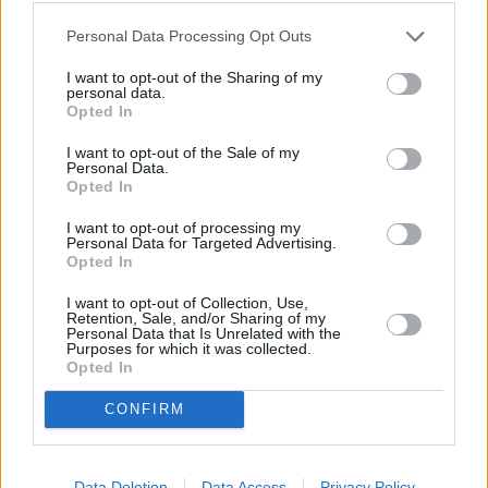
Αυτό δεν είναι κάτι δύσκολο να το καταλάβουμε. ‘’Η
Personal Data Processing Opt Outs
επιθυμία να αγαπιόμαστε και να μας φροντίζουν
αποτελεί
αναπόσπαστο μέρος της ανθρώπινης φύσης
I want to opt-out of the Sharing of my
σε όλη τη διάρκεια της ζωής μας. Το να μας
personal data.
Opted In
αντιμετωπίζουν σαν να είμαστε ξεχωριστοί και
σημαντικοί — κάτι που τα κατοικίδια κάνουν με τον
I want to opt-out of the Sale of my
καλύτερο τρόπο — βοηθά στην ενίσχυση της
Personal Data.
αυτοεκτίμησής μας.
Opted In
I want to opt-out of processing my
Τα κατοικίδια είναι ιδανικά σε αυτό, επειδή η ίδια τους
Personal Data for Targeted Advertising.
η ύπαρξη φαίνεται προσανατολισμένη στο να
Opted In
συνδέονται μαζί μας, να ‘’διαβάζουν’’ τις ψυχικές μας
I want to opt-out of Collection, Use,
καταστάσεις και τα συναισθήματά μας, να είναι
Retention, Sale, and/or Sharing of my
διαθέσιμα για εμάς, να μας αγαπούν και να μας
Personal Data that Is Unrelated with the
Purposes for which it was collected.
στηρίζουν συναισθηματικά.’’, αναφέρει ο Linder.
Opted In
CONFIRM
Data Deletion
Data Access
Privacy Policy