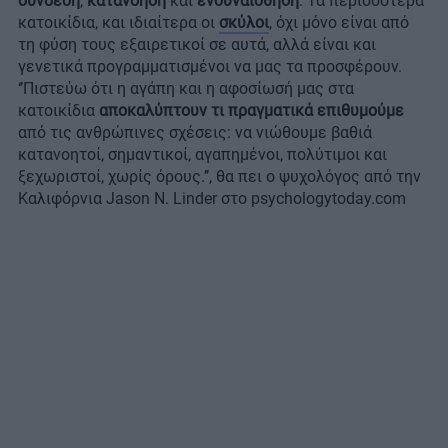
σύνδεση
,
κατανόηση
και
ενσυναίσθηση
. Τα περισσότερα
κατοικίδια, και ιδιαίτερα οι
σκύλοι
, όχι μόνο είναι από
τη φύση τους εξαιρετικοί σε αυτά, αλλά είναι και
γενετικά προγραμματισμένοι να μας τα προσφέρουν.
‘’Πιστεύω ότι η αγάπη και η αφοσίωσή μας στα
κατοικίδια
αποκαλύπτουν τι πραγματικά επιθυμούμε
από τις ανθρώπινες σχέσεις: να νιώθουμε βαθιά
κατανοητοί, σημαντικοί, αγαπημένοι, πολύτιμοι και
ξεχωριστοί, χωρίς όρους.’’, θα πει ο ψυχολόγος από την
Καλιφόρνια Jason N. Linder στο psychologytoday.com