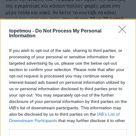
της εγκράτειας και κάνουν πολλές φορές μέσα στη
μέρα τσίσα και κακά. Αν δείτε το κουτάβι να κάνει
τουαλέτα μέσα στο σπίτι,
περιμένετε 20 με 30 λεπτά
μέχρι να το βγάλετε
. Έτσι την επόμενη φορά που θα
topetmou -
Do Not Process My Personal
θέλει, να είστε έξω. Μπορείτε επίσης να το βγάλετε
Information
λίγο μετά το φαγητό ή τον ύπνο του, όπου λογικά είναι
στιγμές που θα θέλει να πάει τουαλέτα. Σε περίπτωση
If you wish to opt-out of the sale, sharing to third parties, or
που θέλετε να μάθετε τον σκύλο να πηγαίνει στην
processing of your personal or sensitive information for
πάνα του, ένας κανόνας που ίσως βοηθήσει
είναι πως
targeted advertising by us, please use the below opt-out
όταν βάλει το κεφάλι κάτω, αρχίζει να μυρίζει και
section to confirm your selection. Please note that after your
σηκώσει την ουρά,
μάλλον ψάχνει μέρος να κάνει
opt-out request is processed you may continue seeing
τουαλέτα. Τότε δείξτε του την πάνα ή φέρτε την κοντά
interest-based ads based on personal information utilized by
του, για να καταλάβει πού πρέπει να το κάνει.
us or personal information disclosed to third parties prior to
your opt-out. You may separately opt-out of the further
3.
Δεν δείχνετε αρκετή υπομονή
disclosure of your personal information by third parties on the
IAB’s list of downstream participants. This information may
Η τουαλέτα δεν είναι κάτι που μπορεί να μάθει ο
also be disclosed by us to third parties on the
IAB’s List of
σκύλος σε λίγες μέρες. Ακόμα και εκείνοι που ήταν
Downstream Participants
that may further disclose it to other
third parties.
πριν σε σπίτια φιλοξενίας ή ζούσαν με άλλους
κηδεμόνες χρειάζονται χρόνο για να συνηθίσουν τις