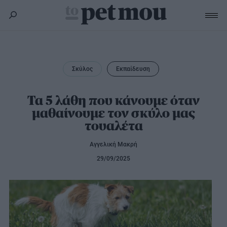
Σκύλος
Υγεία
Σκύλος
Εκπαίδευση
Γάτα
Διατροφή
Εκπαίδευση
Υγεία
Τα 5 λάθη που κάνουμε όταν
Άλλα κατοικίδια
μαθαίνουμε τον σκύλο μας
Lifestyle
Διατροφή
τουαλέτα
Εκπαίδευση
Υγεία
Προϊόντα
Lifestyle
Διατροφή
Αγγελική Μακρή
Lifestyle
Αξεσουάρ
29/09/2025
Υγιεινή
Καλλωπισμός