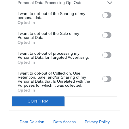
Personal Data Processing Opt Outs
νέες συνθήκες. Προετοιμαστείτε λοιπόν για μήνες
βόλτας και προσπάθειας, μέχρι να καταφέρει το ζώο
I want to opt-out of the Sharing of my
σας να συνδέσει την τουαλέτα με το έξω. Τα κουτάβια
personal data.
Opted In
πάνε συχνά τουαλέτα μέσα στη μέρα, ενώ μετά τους 12
μήνες αρχίζουν να μπορούν να κρατηθούν.
I want to opt-out of the Sale of my
Personal Data.
Opted In
4. Τιμωρείτε τον σκύλο
I want to opt-out of processing my
Το μεγαλύτερο λάθος που μπορείτε να κάνετε με τον
Personal Data for Targeted Advertising.
Opted In
σκύλο σας είναι να τον
τιμωρήσετε
επειδή έκανε
τσίσα. Σε όλη αυτή τη διαδικασία, θα πρέπει να είστε
I want to opt-out of Collection, Use,
ευγενικοί και ήρεμοι μαζί του, να μην του φωνάζετε
Retention, Sale, and/or Sharing of my
Personal Data that Is Unrelated with the
και να μην τον μαλώνετε. Είναι ένα θέμα οργανισμού
Purposes for which it was collected.
και ηλικίας και όχι κάτι που κάνει εκδικητικά. Θέλει
Opted In
καθοδήγηση και βοήθεια, ενθάρρυνση τη σωστή στιγμή
και διόρθωση μέχρι να καταλάβει τι πρέπει να κάνει.
CONFIRM
Με τα νεύρα, ίσως σαμποτάρετε όλη την προσπάθεια,
γιατί αρκετοί σκύλοι
φτάνουν στο σημείο να φοβούνται
να κάνουν τουαλέτα μπροστά στον κηδεμόνα τους.
Data Deletion
Data Access
Privacy Policy
Μπορεί σε συζητήσεις να έχετε ακούσει διάφορους