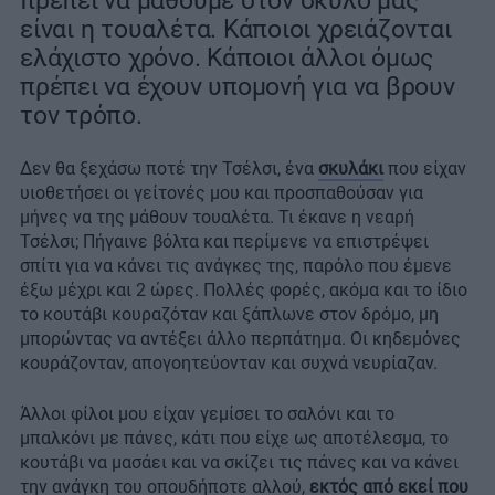
πρέπει να μάθουμε στον σκύλο μας
είναι η τουαλέτα. Κάποιοι χρειάζονται
ελάχιστο χρόνο. Κάποιοι άλλοι όμως
πρέπει να έχουν υπομονή για να βρουν
τον τρόπο.
Δεν θα ξεχάσω ποτέ την Τσέλσι, ένα
σκυλάκι
που είχαν
υιοθετήσει οι γείτονές μου και προσπαθούσαν για
μήνες να της μάθουν τουαλέτα. Τι έκανε η νεαρή
Τσέλσι; Πήγαινε βόλτα και περίμενε να επιστρέψει
σπίτι για να κάνει τις ανάγκες της, παρόλο που έμενε
έξω μέχρι και 2 ώρες. Πολλές φορές, ακόμα και το ίδιο
το κουτάβι κουραζόταν και ξάπλωνε στον δρόμο, μη
μπορώντας να αντέξει άλλο περπάτημα. Οι κηδεμόνες
κουράζονταν, απογοητεύονταν και συχνά νευρίαζαν.
Άλλοι φίλοι μου είχαν γεμίσει το σαλόνι και το
μπαλκόνι με πάνες, κάτι που είχε ως αποτέλεσμα, το
κουτάβι να μασάει και να σκίζει τις πάνες και να κάνει
την ανάγκη του οπουδήποτε αλλού,
εκτός από εκεί που