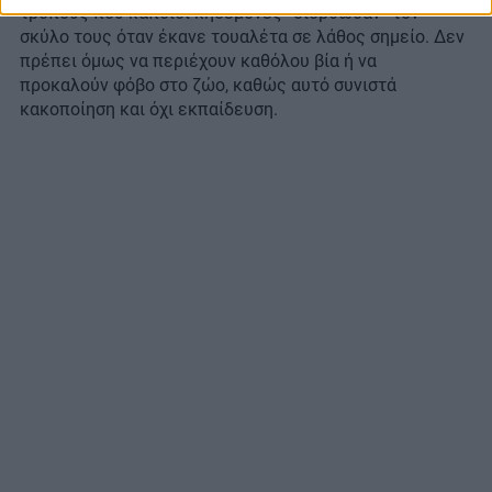
τρόπους που κάποιοι κηδεμόνες “διόρθωσαν” τον
σκύλο τους όταν έκανε τουαλέτα σε λάθος σημείο. Δεν
πρέπει όμως να περιέχουν καθόλου βία ή να
προκαλούν φόβο στο ζώο, καθώς αυτό συνιστά
κακοποίηση και όχι εκπαίδευση.